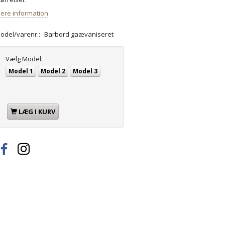
ere information
odel/varenr.:
Barbord gaævaniseret
Vælg
Model:
Model 1
Model 2
Model 3
LÆG I KURV