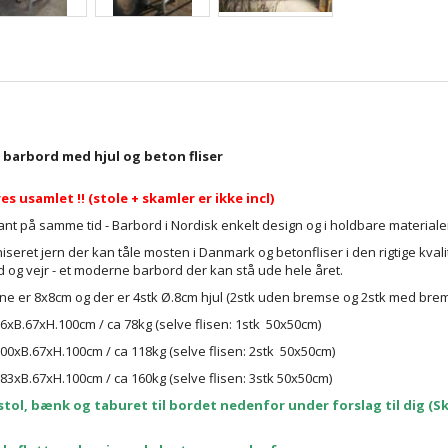
 barbord med hjul og beton fliser
s usamlet !! (stole + skamler er ikke incl)
ant på samme tid - Barbord i Nordisk enkelt design og i holdbare materi
seret jern der kan tåle mosten i Danmark og betonfliser i den rigtige kvali
 og vejr - et moderne barbord der kan stå ude hele året.
e er 8x8cm og der er 4stk Ø.8cm hjul (2stk uden bremse og 2stk med bre
66xB.67xH.100cm / ca 78kg (selve flisen: 1stk 50x50cm)
100xB.67xH.100cm / ca 118kg (selve flisen: 2stk 50x50cm)
183xB.67xH.100cm / ca 160kg (selve flisen: 3stk 50x50cm)
stol, bænk og taburet til bordet nedenfor under forslag til dig (