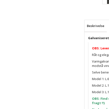
Beskrivelse
Galvaniseret
OBS: Levere
Råt og eleg
Varmgalvani
modstå vind
Selve benen
Model 1: L.
Model 2: L.
Model 3: L.
OBS: Find 
fragt !!)