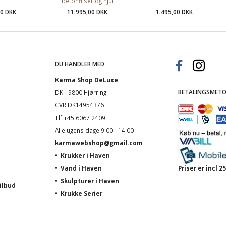
betonfliser og hjul
00 DKK
11.995,00 DKK
1.495,00 DKK
DU HANDLER MED
Karma Shop DeLuxe
BETALINGSMETO
DK - 9800 Hjørring
CVR DK14954376
Tlf +45 6067 2409
Alle ugens dage 9:00 - 14:00
karmawebshop@gmail.com
•
Krukker i Haven
•
Vand i Haven
Priser er incl
•
Skulpturer i Haven
ilbud
•
Krukke Serier