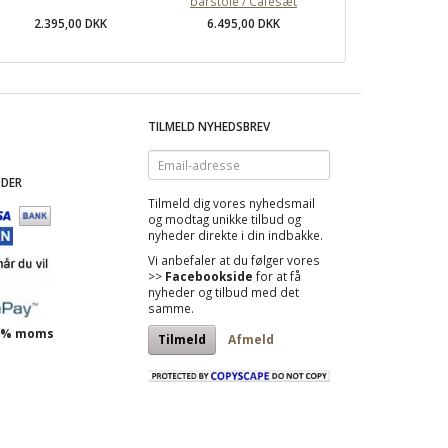
barstole / Cafesæt
2.395,00 DKK
6.495,00 DKK
TILMELD NYHEDSBREV
Email-
adresse
DER
Tilmeld dig vores nyhedsmail
og modtag
unikke tilbud
og
nyheder direkte i din indbakke.
Vi anbefaler at du følger vores
>>
Facebookside
for at få
nyheder og tilbud med det
samme.
 25% moms
Tilmeld
Afmeld