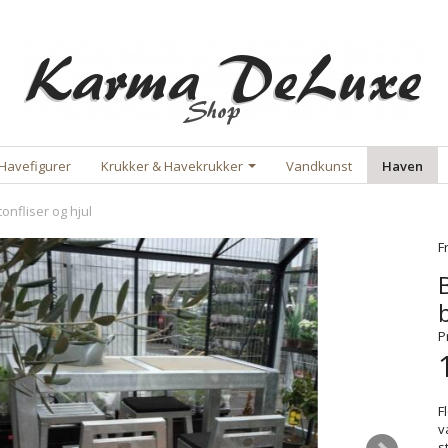
Havefigurer
Krukker & Havekrukker
Vandkunst
Haven
onfliser og hjul
F
P
F
v
s