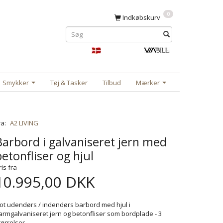
0
Indkøbskurv
Smykker
Tøj & Tasker
Tilbud
Mærker
ra:
A2 LIVING
Barbord i galvaniseret jern med
betonfliser og hjul
ris fra
10.995,00 DKK
lot udendørs / indendørs barbord med hjul i
armgalvaniseret jern og betonfliser som bordplade - 3
tørrelser.