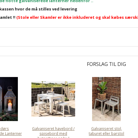
de flotte galvaniserede lanterner nedenfor ..
kassen hvor de må stilles ved levering
amlet !!
(Stole eller Skamler er ikke inkluderet og skal købes særski
FORSLAG TIL DIG
ndørs
Galvaniseret havebord /
Galvaniseret stol,
de Lanterner
spisebord med
taburet eller barstol