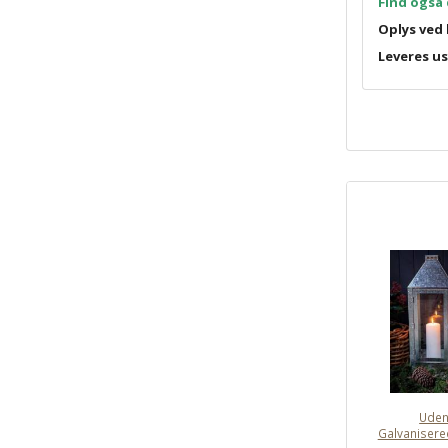
Find også 
Oplys ved 
Leveres us
Ude
Galvanisere