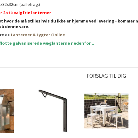
x32x32cm (pallefragt)
 2 stk valgfrie lanterner
st hvor de må stilles hvis du ikke er hjemme ved levering - komm
på denne vare.
re >>
Lanterner & Lygter Online
flotte galvaniserede væglanterne nedenfor ..
FORSLAG TIL DIG