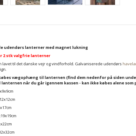
de udendørs lanterner med magnet lukning
 2 stk valgfrie lanterner
n lavet til det danske vejr og vindforhold. Galvaniserede udendørs
havela
ign.
købes vægophæng til lanternen (find dem nedenfor på siden under 
anternen når du går igennem kassen - kan ikke købes alene som p
2x9x9cm
x12x12cm
7x17cm
x19x19cm
2x22cm
x32x32cm