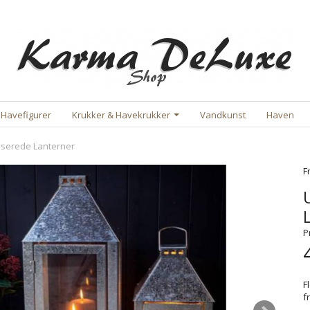
Havefigurer
Krukker & Havekrukker
Vandkunst
Haven
serede Lanterner
F
P
F
f