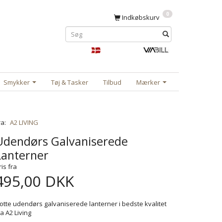
0
Indkøbskurv
Smykker
Tøj & Tasker
Tilbud
Mærker
ra:
A2 LIVING
Udendørs Galvaniserede
Lanterner
ris fra
495,00 DKK
lotte udendørs galvaniserede lanterner i bedste kvalitet
ra A2 Living