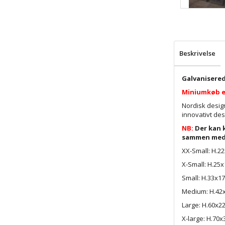
Beskrivelse
Galvanisere
Miniumkøb er
Nordisk desig
innovativt des
NB:
Der kan 
sammen med l
XX-Small: H.2
X-Small: H.25
Small: H.33x1
Medium: H.42
Large: H.60x2
X-large: H.70