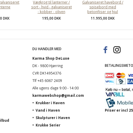
alvaniseret
Vægkrog til lanterner /
Galvaniseret havebord /
nterne
sort - hvid - galvaniseret
spisebord med
- kobber - oliven
betonfliser og hjul
00 DKK
195,00 DKK
11.995,00 DKK
DU HANDLER MED
Karma Shop DeLuxe
BETALINGSMETO
DK - 9800 Hjørring
CVR DK14954376
Tlf +45 6067 2409
Alle ugens dage 9:00 - 14:00
karmawebshop@gmail.com
•
Krukker i Haven
•
Vand i Haven
Priser er incl
•
Skulpturer i Haven
ilbud
•
Krukke Serier