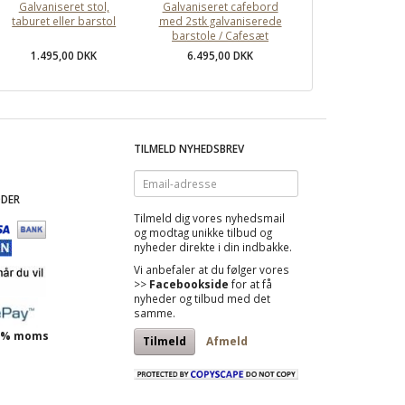
Galvaniseret stol,
Galvaniseret cafebord
taburet eller barstol
med 2stk galvaniserede
barstole / Cafesæt
1.495,00 DKK
6.495,00 DKK
TILMELD NYHEDSBREV
Email-
adresse
DER
Tilmeld dig vores nyhedsmail
og modtag
unikke tilbud
og
nyheder direkte i din indbakke.
Vi anbefaler at du følger vores
>>
Facebookside
for at få
nyheder og tilbud med det
samme.
 25% moms
Tilmeld
Afmeld