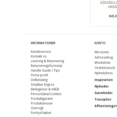
Udendørs g
vægla
845,
INFORMATIONER
KONTO
Kundeservice
Min konto
Kontakt os
Adressebog
Levering & Returnering
Ønskeliste
Returneringsformular
Ordrehistorik
Handle Guide / Tips
Nyhedsbrev
Firma profil
Delbetaling
Inspiration
Smykker Engros
Nyheder
Betingelser & Vilkår
Gavefinder
Persondata/Cookies
Produktgaranti
Trustpilot
Produktansvar
Afhentningst
Oversigt
Fortryd købet