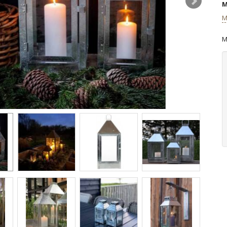
M
M
M