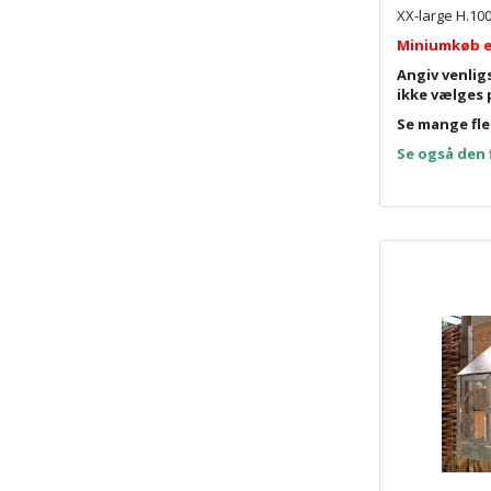
XX-large H.100
Miniumkøb er
Angiv venlig
ikke vælges 
Se mange fle
Se også den 