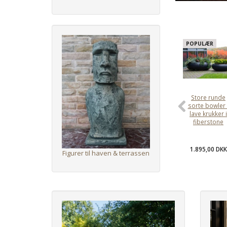
POPULÆR
Store runde
sorte bowler 
lave krukker i
fiberstone
1.895,00 DKK
Figurer til haven & terrassen