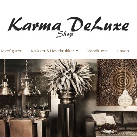
Havefigurer
Krukker & Havekrukker
Vandkunst
Haven