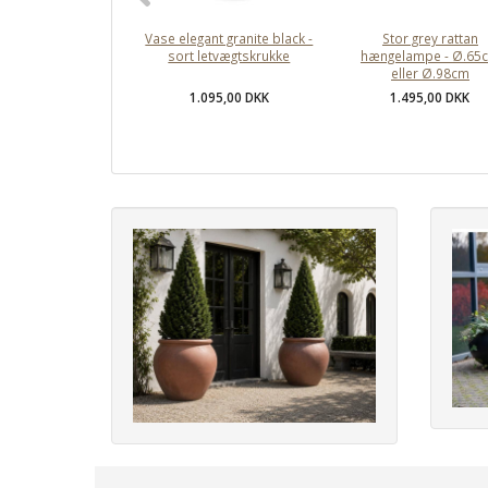
Vase elegant granite black -
Stor grey rattan
sort letvægtskrukke
hængelampe - Ø.65
eller Ø.98cm
1.095,00 DKK
1.495,00 DKK