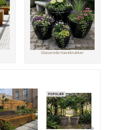
l
Glaserede Havekrukker
POPULÆR