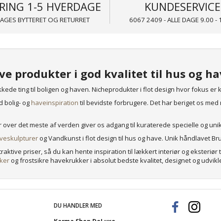
RING 1-5 HVERDAGE
KUNDESERVICE
DAGES BYTTERET OG RETURRET
6067 2409 - ALLE DAGE 9.00 - 
e produkter i god kvalitet til hus og h
de ting til boligen og haven. Nicheprodukter i flot design hvor fokus er 
d bolig- og
haveinspiration
til bevidste forbrugere. Det har beriget os med ma
ver det meste af verden giver os adgang til kuraterede specielle og uni
veskulpturer
og Vandkunst i flot design til hus og have. Unik håndlavet Br
 attraktive priser, så du kan hente inspiration til lækkert interiør og eksteri
kker
og frostsikre havekrukker i absolut bedste kvalitet, designet og udviklet
DU HANDLER MED