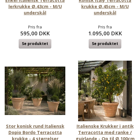
Enkel Italiensk Terracotta
Konisk Italy Terracotta
lerkrukke Ø.43cm - M/U
krukke Ø.45cm - M/U
underskål
underskål
Pris fra
Pris fra
595,00 DKK
1.095,00 DKK
Se produktet
Se produktet
Stor konisk rund Italiensk
Italienske Krukker i antik
Dopio Bordo Terracotta
Terracotta med ranke /
krukke - 4 størrelser
guirlande - Op til Ø.100cm