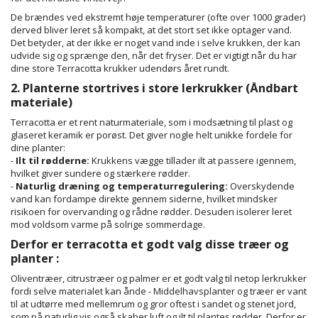
De brændes ved ekstremt høje temperaturer (ofte over 1000 grader)
derved bliver leret så kompakt, at det stort set ikke optager vand.
Det betyder, at der ikke er noget vand inde i selve krukken, der kan
udvide sig og sprænge den, når det fryser. Det er vigtigt når du har
dine store Terracotta krukker udendørs året rundt.
2. Planterne stortrives i store lerkrukker (Åndbart
materiale)
Terracotta er et rent naturmateriale, som i modsætning til plast og
glaseret keramik er porøst. Det giver nogle helt unikke fordele for
dine planter:
-
Ilt til rødderne:
Krukkens vægge tillader ilt at passere igennem,
hvilket giver sundere og stærkere rødder.
-
Naturlig dræning og temperaturregulering:
Overskydende
vand kan fordampe direkte gennem siderne, hvilket mindsker
risikoen for overvanding og rådne rødder. Desuden isolerer leret
mod voldsom varme på solrige sommerdage.
Derfor er terracotta et godt valg disse træer og
planter :
Oliventræer, citrustræer og palmer er et godt valg til netop lerkrukker
fordi selve materialet kan ånde - Middelhavsplanter og træer er vant
til at udtørre med mellemrum og gror oftest i sandet og stenet jord,
som på naturlig vis også skaber luft og ilt til plantes rødder. Derfor er