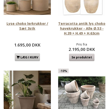
Lyse choko lerkrukker /
Terracotta antik lys choko
Sæt 3stk
havekrukker - Alle Ø.53 -
H.39 + H.49 + H.63cm
1.695,00 DKK
Pris fra
2.195,00 DKK
LÆG I KURV
Se produktet
-10%