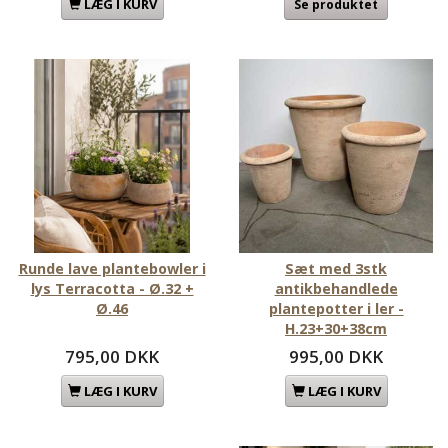
LÆG I KURV
Se produktet
Runde lave plantebowler i
Sæt med 3stk
lys Terracotta - Ø.32 +
antikbehandlede
Ø.46
plantepotter i ler -
H.23+30+38cm
795,00 DKK
995,00 DKK
LÆG I KURV
LÆG I KURV