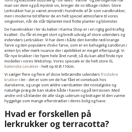
man ser dem og på mystisk vis, bringer de os tilbage i tiden. Store
Lerkrukker har jo været anvendt i hundrede af år som vandkrukker,
men i moderne tid tilfører de en helt speciel atmosfære til vores
omgivelser, når de står tilplantet med flotte planter og blomster.
De havekrukker i ler du køber i Karma Shop er i en rigtig god kraftig
kvalitet - Du får et meget stort og bredt udvalg af store udendørs og
indendørs Lerkrukker. Vi har dem i både den kendte rød/orange
farve og den populære choko farve, som er en behagelig sandbrun i
enten lys eller mørk nuance der i øjeblikket er meget efterspurgt. Vi
får nye krukker i ler hjem hele året rundt, så du kan altid finde nye
modeller i vores Webshop. Vores speciale er de helt store XL
Italienske Lerukker
- helt op til Ø.110cm.
Vi sælger flere og flere af disse letbrændte udendørs
frostsikre
krukker
i ler - det er som om de har fået et comeback hos
danskerne, og unge som ældre værdsætter det nostalgiske og
naturlige præg de kan skabe både i haven og på terrassen. Med
andre ord så klæder de alle slags uderum og bidrager til den varme
hyggelige som mange efterstræber i deres bolig og have.
Hvad er forskellen på
lerkrukker og terracotta?