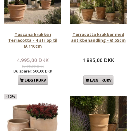
Toscana krukke i
Terracotta krukker med
Terracotta - 4 str op til
antikbehandling - Ø.55cm
Ø.110cm
4.995,00 DKK
1.895,00 DKK
5.495,00 DKK
Du sparer:
500,00 DKK
LÆG I KURV
LÆG I KURV
-12%