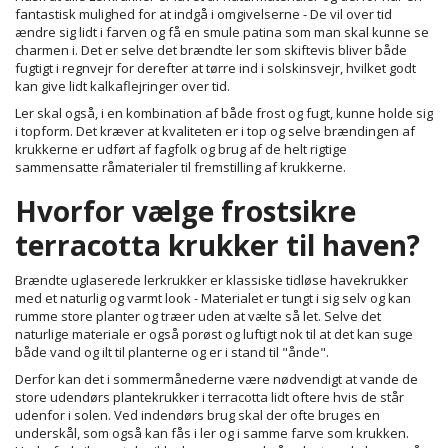
fantastisk mulighed for at indgå i omgivelserne - De vil over tid
ændre sig lidt i farven og få en smule patina som man skal kunne se
charmen i. Det er selve det brændte ler som skiftevis bliver både
fugtigt i regnvejr for derefter at tørre ind i solskinsvejr, hvilket godt
kan give lidt kalkaflejringer over tid.
Ler skal også, i en kombination af både frost og fugt, kunne holde sig
i topform. Det kræver at kvaliteten er i top og selve brændingen af
krukkerne er udført af fagfolk og brug af de helt rigtige
sammensatte råmaterialer til fremstilling af krukkerne.
Hvorfor vælge frostsikre
terracotta krukker til haven?
Brændte uglaserede lerkrukker er klassiske tidløse havekrukker
med et naturlig og varmt look - Materialet er tungt i sig selv og kan
rumme store planter og træer uden at vælte så let. Selve det
naturlige materiale er også porøst og luftigt nok til at det kan suge
både vand og ilt til planterne og er i stand til "ånde".
Derfor kan det i sommermånederne være nødvendigt at vande de
store udendørs plantekrukker i terracotta lidt oftere hvis de står
udenfor i solen. Ved indendørs brug skal der ofte bruges en
underskål, som også kan fås i ler og i samme farve som krukken.