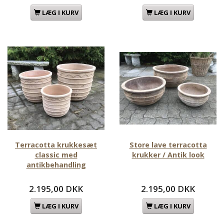
LÆG I KURV
LÆG I KURV
Terracotta krukkesæt
Store lave terracotta
classic med
krukker / Antik look
antikbehandling
2.195,00 DKK
2.195,00 DKK
LÆG I KURV
LÆG I KURV