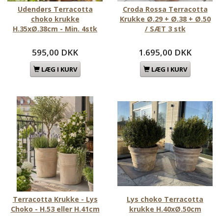
Udendørs Terracotta
Croda Rossa Terracotta
choko krukke
Krukke Ø.29 + Ø.38 + Ø.50
H.35xØ.38cm - Min. 4stk
/ SÆT 3 stk
595,00 DKK
1.695,00 DKK
LÆG I KURV
LÆG I KURV
Terracotta Krukke - Lys
Lys choko Terracotta
Choko - H.53 eller H.41cm
krukke H.40xØ.50cm