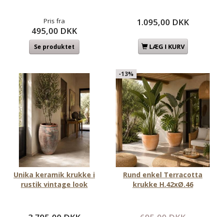
Pris fra
1.095,00 DKK
495,00 DKK
LÆG I KURV
Se produktet
-13%
Unika keramik krukke i
Rund enkel Terracotta
rustik vintage look
krukke H.42xØ.46