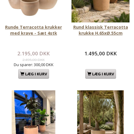
Runde Terracotta krukker
Rund klassisk Terracotta
med krave - Sæt 4stk
krukke H.65xØ.55cm
2.195,00 DKK
1.495,00 DKK
2.495,00 DKK
Du sparer:
300,00 DKK
LÆG I KURV
LÆG I KURV