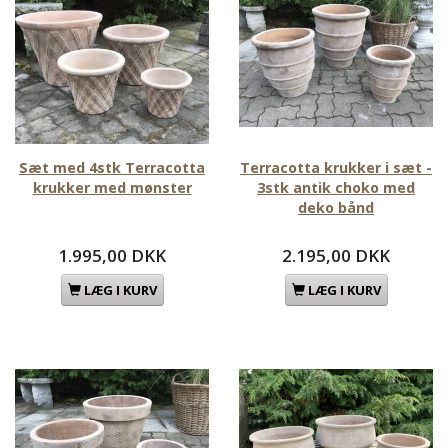
Sæt med 4stk Terracotta
Terracotta krukker i sæt -
krukker med mønster
3stk antik choko med
deko bånd
1.995,00 DKK
2.195,00 DKK
LÆG I KURV
LÆG I KURV