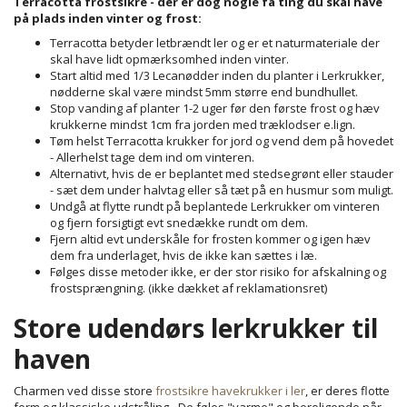
Terracotta frostsikre - der er dog nogle få ting du skal have
på plads inden vinter og frost:
Terracotta betyder letbrændt ler og er et naturmateriale der
skal have lidt opmærksomhed inden vinter.
Start altid med 1/3 Lecanødder inden du planter i Lerkrukker,
nødderne skal være mindst 5mm større end bundhullet.
Stop vanding af planter 1-2 uger før den første frost og hæv
krukkerne mindst 1cm fra jorden med træklodser e.lign.
Tøm helst Terracotta krukker for jord og vend dem på hovedet
- Allerhelst tage dem ind om vinteren.
Alternativt, hvis de er beplantet med stedsegrønt eller stauder
- sæt dem under halvtag eller så tæt på en husmur som muligt.
Undgå at flytte rundt på beplantede Lerkrukker om vinteren
og fjern forsigtigt evt snedække rundt om dem.
Fjern altid evt underskåle for frosten kommer og igen hæv
dem fra underlaget, hvis de ikke kan sættes i læ.
Følges disse metoder ikke, er der stor risiko for afskalning og
frostsprængning. (ikke dækket af reklamationsret)
Store udendørs lerkrukker til
haven
Charmen ved disse store
frostsikre havekrukker i ler
, er deres flotte
form og klassiske udstråling - De føles "varme" og beroligende når