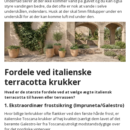
Underfad sikrer at der ikke kommer vand på gulvet og du kan også
styre vandingen bedre, da det ofte er nok at vande i selve
underskålen, indendørs. Husk at der skal 5mm filtdupper under en
underskål for at der kan komme luft ind under den.
Fordele ved italienske
terracotta krukker
Hvad er de største fordele ved at vælge ægte italiensk
terracotta til haven eller terrassen?
1. Ekstraordinær frostsikring (Impruneta/Galestro)
Hvor billige lerkrukker ofte flækker ved den første hårde frost, er
italienske Toscana krukker af høj kvalitet (særligt dem lavet af det
berømte Galestro-ler fra Toscana) utroligt modstandsdygtige over
for det nordiske vintervejr.