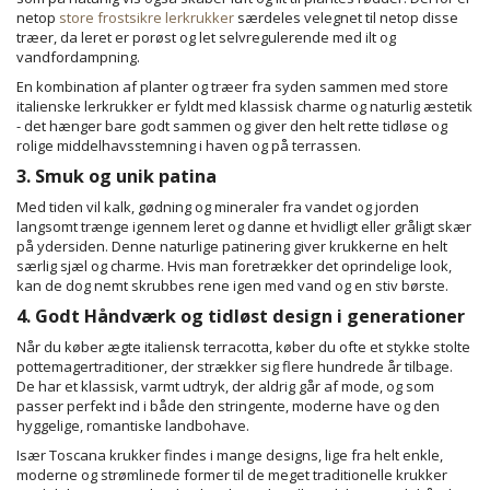
netop
store frostsikre lerkrukker
særdeles velegnet til netop disse
træer, da leret er porøst og let selvregulerende med ilt og
vandfordampning.
En kombination af planter og træer fra syden sammen med store
italienske lerkrukker er fyldt med klassisk charme og naturlig æstetik
- det hænger bare godt sammen og giver den helt rette tidløse og
rolige middelhavsstemning i haven og på terrassen.
3. Smuk og unik patina
Med tiden vil kalk, gødning og mineraler fra vandet og jorden
langsomt trænge igennem leret og danne et hvidligt eller gråligt skær
på ydersiden. Denne naturlige patinering giver krukkerne en helt
særlig sjæl og charme. Hvis man foretrækker det oprindelige look,
kan de dog nemt skrubbes rene igen med vand og en stiv børste.
4. Godt Håndværk og tidløst design i generationer
Når du køber ægte italiensk terracotta, køber du ofte et stykke stolte
pottemagertraditioner, der strækker sig flere hundrede år tilbage.
De har et klassisk, varmt udtryk, der aldrig går af mode, og som
passer perfekt ind i både den stringente, moderne have og den
hyggelige, romantiske landbohave.
Især Toscana krukker findes i mange designs, lige fra helt enkle,
moderne og strømlinede former til de meget traditionelle krukker