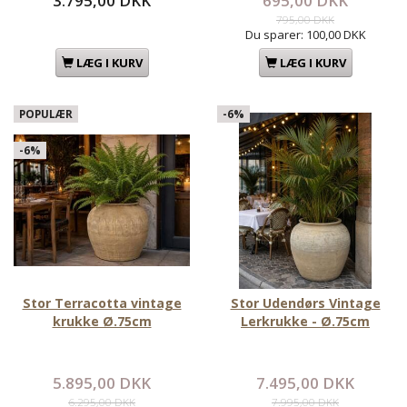
3.795,00 DKK
695,00 DKK
795,00 DKK
Du sparer:
100,00 DKK
LÆG I KURV
LÆG I KURV
POPULÆR
-6%
-6%
Stor Terracotta vintage
Stor Udendørs Vintage
krukke Ø.75cm
Lerkrukke - Ø.75cm
5.895,00 DKK
7.495,00 DKK
6.295,00 DKK
7.995,00 DKK