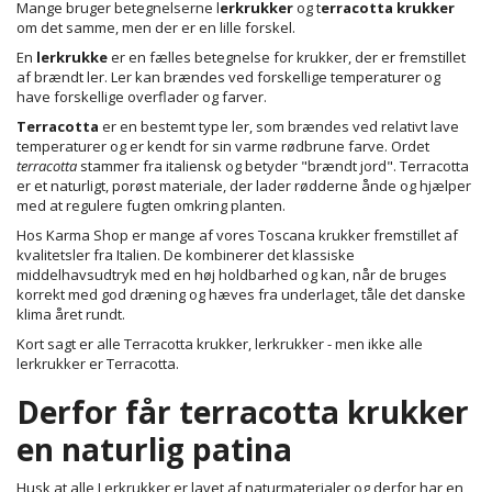
Mange bruger betegnelserne l
erkrukker
og t
erracotta krukker
om det samme, men der er en lille forskel.
En
lerkrukke
er en fælles betegnelse for krukker, der er fremstillet
af brændt ler. Ler kan brændes ved forskellige temperaturer og
have forskellige overflader og farver.
Terracotta
er en bestemt type ler, som brændes ved relativt lave
temperaturer og er kendt for sin varme rødbrune farve. Ordet
terracotta
stammer fra italiensk og betyder "brændt jord". Terracotta
er et naturligt, porøst materiale, der lader rødderne ånde og hjælper
med at regulere fugten omkring planten.
Hos Karma Shop er mange af vores Toscana krukker fremstillet af
kvalitetsler fra Italien. De kombinerer det klassiske
middelhavsudtryk med en høj holdbarhed og kan, når de bruges
korrekt med god dræning og hæves fra underlaget, tåle det danske
klima året rundt.
Kort sagt er alle Terracotta krukker, lerkrukker - men ikke alle
lerkrukker er Terracotta.
Derfor får terracotta krukker
en naturlig patina
Husk at alle Lerkrukker er lavet af naturmaterialer og derfor har en