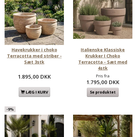
Havekrukker i choko
Italienske Klassiske
Terracotta med striber -
Krukker I Choko
Sæt 3stk
Terracotta - Sæt med
4stk
1.895,00 DKK
Pris fra
1.795,00 DKK
LÆG I KURV
Se produktet
-9%