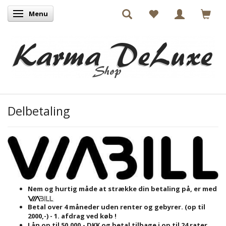
Menu
Skifte navigation
Delbetaling
Nem og hurtig måde at strække din betaling på, er med
Betal over 4 måneder uden renter og gebyrer. (op til
2000,-) - 1. afdrag ved køb !
Lån op til 50.000,- DKK og betal tilbage i op til 24 rater