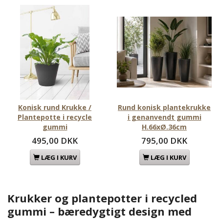
Konisk rund Krukke /
Rund konisk plantekrukke
Plantepotte i recycle
i genanvendt gummi
gummi
H.66xØ.36cm
495,00 DKK
795,00 DKK
LÆG I KURV
LÆG I KURV
Krukker og plantepotter i recycled
gummi – bæredygtigt design med