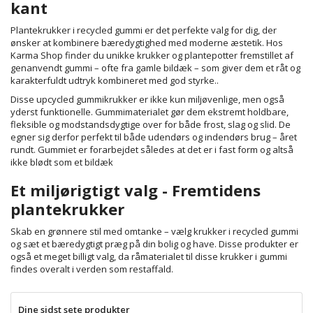
kant
Plantekrukker i recycled gummi er det perfekte valg for dig, der
ønsker at kombinere bæredygtighed med moderne æstetik. Hos
Karma Shop finder du unikke krukker og plantepotter fremstillet af
genanvendt gummi – ofte fra gamle bildæk – som giver dem et råt og
karakterfuldt udtryk kombineret med god styrke..
Disse upcycled gummikrukker er ikke kun miljøvenlige, men også
yderst funktionelle. Gummimaterialet gør dem ekstremt holdbare,
fleksible og modstandsdygtige over for både frost, slag og slid. De
egner sig derfor perfekt til både udendørs og indendørs brug – året
rundt. Gummiet er forarbejdet således at det er i fast form og altså
ikke blødt som et bildæk
Et miljørigtigt valg - Fremtidens
plantekrukker
Skab en grønnere stil med omtanke – vælg krukker i recycled gummi
og sæt et bæredygtigt præg på din bolig og have. Disse produkter er
også et meget billigt valg, da råmaterialet til disse krukker i gummi
findes overalt i verden som restaffald.
Dine sidst sete produkter