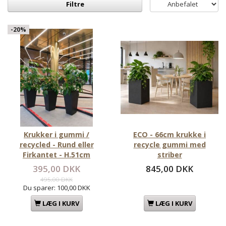
Filtre
-20%
Krukker i gummi /
ECO - 66cm krukke i
recycled - Rund eller
recycle gummi med
Firkantet - H.51cm
striber
395,00 DKK
845,00 DKK
495,00 DKK
Du sparer:
100,00 DKK
LÆG I KURV
LÆG I KURV