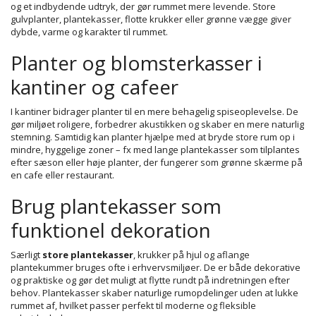
og et indbydende udtryk, der gør rummet mere levende. Store
gulvplanter, plantekasser, flotte krukker eller grønne vægge giver
dybde, varme og karakter til rummet.
Planter og blomsterkasser i
kantiner og cafeer
I kantiner bidrager planter til en mere behagelig spiseoplevelse. De
gør miljøet roligere, forbedrer akustikken og skaber en mere naturlig
stemning. Samtidig kan planter hjælpe med at bryde store rum op i
mindre, hyggelige zoner – fx med lange plantekasser som tilplantes
efter sæson eller høje planter, der fungerer som grønne skærme på
en cafe eller restaurant.
Brug plantekasser som
funktionel dekoration
Særligt
store plantekasser
, krukker på hjul og aflange
plantekummer bruges ofte i erhvervsmiljøer. De er både dekorative
og praktiske og gør det muligt at flytte rundt på indretningen efter
behov. Plantekasser skaber naturlige rumopdelinger uden at lukke
rummet af, hvilket passer perfekt til moderne og fleksible