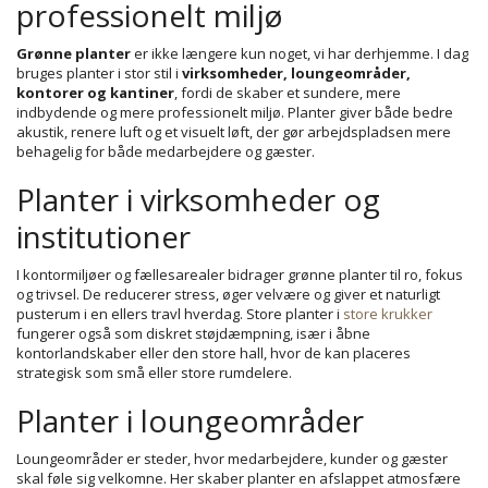
professionelt miljø
Grønne planter
er ikke længere kun noget, vi har derhjemme. I dag
bruges planter i stor stil i
virksomheder, loungeområder,
kontorer og kantiner
, fordi de skaber et sundere, mere
indbydende og mere professionelt miljø. Planter giver både bedre
akustik, renere luft og et visuelt løft, der gør arbejdspladsen mere
behagelig for både medarbejdere og gæster.
Planter i virksomheder og
institutioner
I kontormiljøer og fællesarealer bidrager grønne planter til ro, fokus
og trivsel. De reducerer stress, øger velvære og giver et naturligt
pusterum i en ellers travl hverdag. Store planter i
store krukker
fungerer også som diskret støjdæmpning, især i åbne
kontorlandskaber eller den store hall, hvor de kan placeres
strategisk som små eller store rumdelere.
Planter i loungeområder
Loungeområder er steder, hvor medarbejdere, kunder og gæster
skal føle sig velkomne. Her skaber planter en afslappet atmosfære