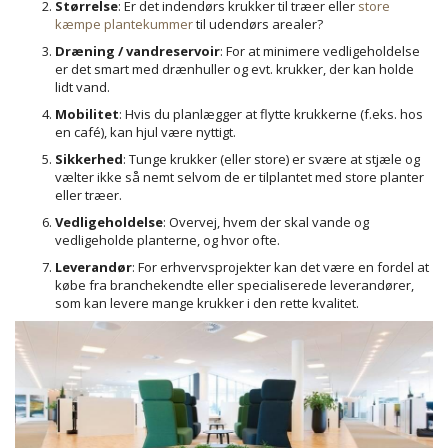
Størrelse
: Er det indendørs krukker til træer eller
store
kæmpe plantekummer
til udendørs arealer?
Dræning / vandreservoir
: For at minimere vedligeholdelse
er det smart med drænhuller og evt. krukker, der kan holde
lidt vand.
Mobilitet
: Hvis du planlægger at flytte krukkerne (f.eks. hos
en café), kan hjul være nyttigt.
Sikkerhed
: Tunge krukker (eller store) er svære at stjæle og
vælter ikke så nemt selvom de er tilplantet med store planter
eller træer.
Vedligeholdelse
: Overvej, hvem der skal vande og
vedligeholde planterne, og hvor ofte.
Leverandør
: For erhvervsprojekter kan det være en fordel at
købe fra branchekendte eller specialiserede leverandører,
som kan levere mange krukker i den rette kvalitet.