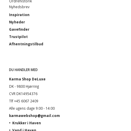
Ordrehistorik
Nyhedsbrev
Inspiration
Nyheder
Gavefinder
Trustpilot
Afhentningstilbud
DU HANDLER MED
Karma Shop DeLuxe
DK - 9800 Hjørring
CVR DK14954376
Tlf +45 6067 2409
Alle ugens dage 9:00 - 14:00
karmawebshop@gmail.com
•
Krukker i Haven
•
Vand i Haven