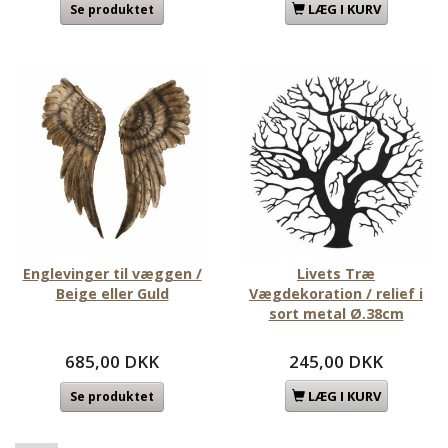
LÆG I KURV
Se produktet
Englevinger til væggen /
Livets Træ
Beige eller Guld
Vægdekoration / relief i
sort metal Ø.38cm
685,00 DKK
245,00 DKK
LÆG I KURV
Se produktet