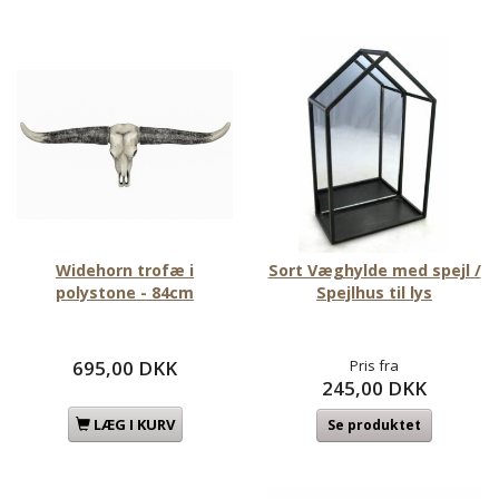
Widehorn trofæ i
Sort Væghylde med spejl /
polystone - 84cm
Spejlhus til lys
695,00 DKK
Pris fra
245,00 DKK
LÆG I KURV
Se produktet