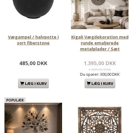
Vægampel / halvpotte i
Kigali Vægdekoration med
sort fiberstone
runde emaljerede
metalplader / Sæt
485,00 DKK
1.395,00 DKK
1.695,00 DKK
Du sparer:
300,00 DKK
LÆG I KURV
LÆG I KURV
POPULÆR