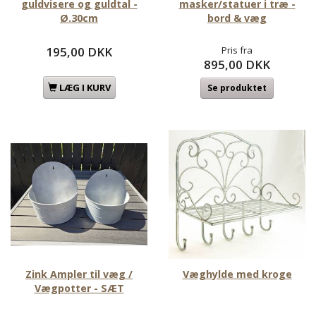
guldvisere og guldtal -
masker/statuer i træ -
Ø.30cm
bord & væg
195,00 DKK
Pris fra
895,00 DKK
LÆG I KURV
Se produktet
Zink Ampler til væg /
Væghylde med kroge
Vægpotter - SÆT