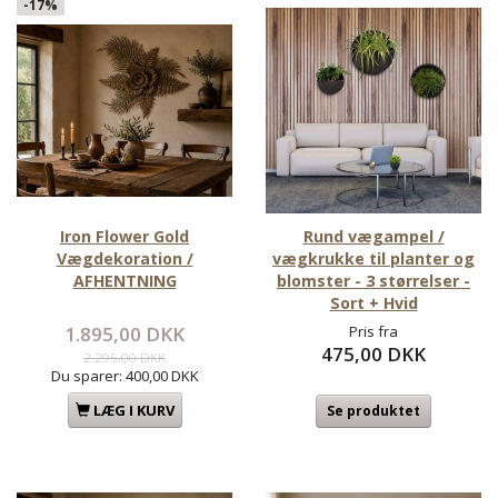
-17%
Iron Flower Gold
Rund vægampel /
Vægdekoration /
vægkrukke til planter og
AFHENTNING
blomster - 3 størrelser -
Sort + Hvid
1.895,00 DKK
Pris fra
475,00 DKK
2.295,00 DKK
Du sparer:
400,00 DKK
LÆG I KURV
Se produktet