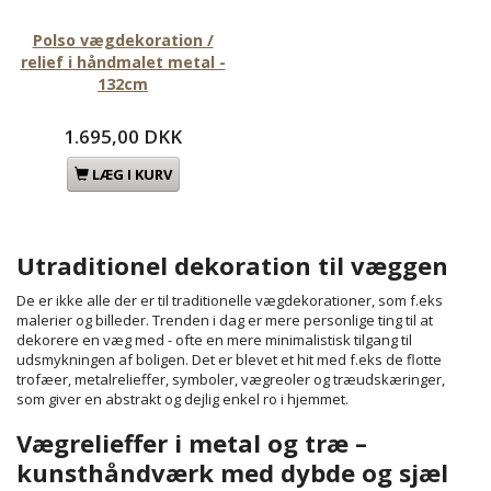
Polso vægdekoration /
relief i håndmalet metal -
132cm
1.695,00 DKK
LÆG I KURV
Utraditionel dekoration til væggen
De er ikke alle der er til traditionelle vægdekorationer, som f.eks
malerier og billeder. Trenden i dag er mere personlige ting til at
dekorere en væg med - ofte en mere minimalistisk tilgang til
udsmykningen af boligen. Det er blevet et hit med f.eks de flotte
trofæer, metalrelieffer, symboler, vægreoler og træudskæringer,
som giver en abstrakt og dejlig enkel ro i hjemmet.
Vægrelieffer i metal og træ –
kunsthåndværk med dybde og sjæl