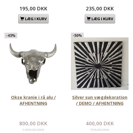
195,00 DKK
235,00 DKK
LÆG I KURV
LÆG I KURV
-43%
-50%
Okse kranie i rå alu /
Silver sun vægdekoration
AFHENTNING
/ DEMO / AFHENTNING
800,00 DKK
400,00 DKK
1.400,00 DKK
795,00 DKK