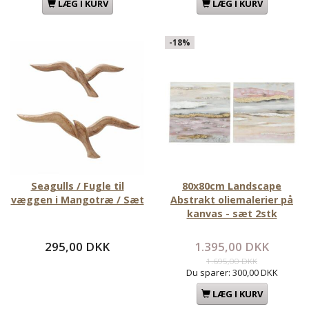
LÆG I KURV
LÆG I KURV
-18%
Seagulls / Fugle til
80x80cm Landscape
væggen i Mangotræ / Sæt
Abstrakt oliemalerier på
kanvas - sæt 2stk
295,00 DKK
1.395,00 DKK
1.695,00 DKK
Du sparer:
300,00 DKK
LÆG I KURV