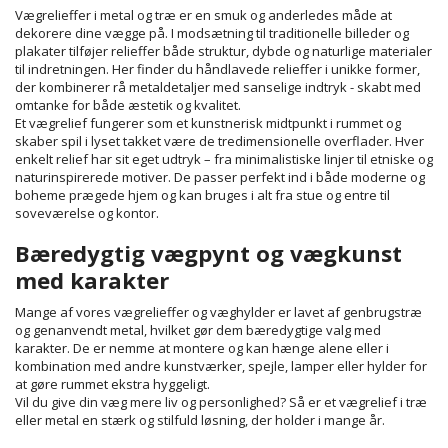
Vægrelieffer i metal og træ er en smuk og anderledes måde at
dekorere dine vægge på. I modsætning til traditionelle billeder og
plakater tilføjer relieffer både struktur, dybde og naturlige materialer
til indretningen. Her finder du håndlavede relieffer i unikke former,
der kombinerer rå metaldetaljer med sanselige indtryk - skabt med
omtanke for både æstetik og kvalitet.
Et vægrelief fungerer som et kunstnerisk midtpunkt i rummet og
skaber spil i lyset takket være de tredimensionelle overflader. Hver
enkelt relief har sit eget udtryk – fra minimalistiske linjer til etniske og
naturinspirerede motiver. De passer perfekt ind i både moderne og
boheme prægede hjem og kan bruges i alt fra stue og entre til
soveværelse og kontor.
Bæredygtig vægpynt og vægkunst
med karakter
Mange af vores vægrelieffer og væghylder er lavet af genbrugstræ
og genanvendt metal, hvilket gør dem bæredygtige valg med
karakter. De er nemme at montere og kan hænge alene eller i
kombination med andre kunstværker, spejle, lamper eller hylder for
at gøre rummet ekstra hyggeligt.
Vil du give din væg mere liv og personlighed? Så er et vægrelief i træ
eller metal en stærk og stilfuld løsning, der holder i mange år.