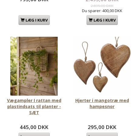
2.895,00 DKK
Du sparer:
400,00 DKK
LÆG I KURV
LÆG I KURV
Vægampler I rattan med
Hjerter i mangotræ med
plastindsats til planter -
hampesnor
SÆT
445,00 DKK
295,00 DKK