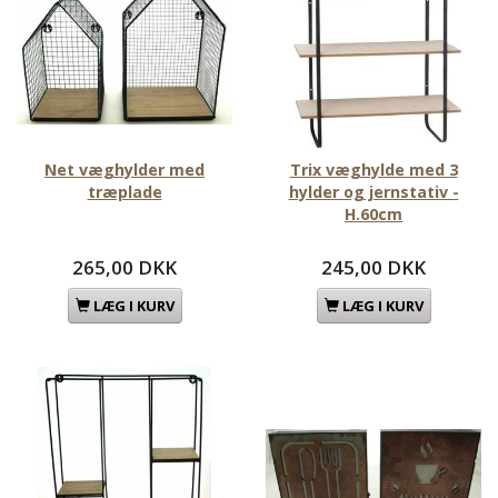
Net væghylder med
Trix væghylde med 3
træplade
hylder og jernstativ -
H.60cm
265,00 DKK
245,00 DKK
LÆG I KURV
LÆG I KURV