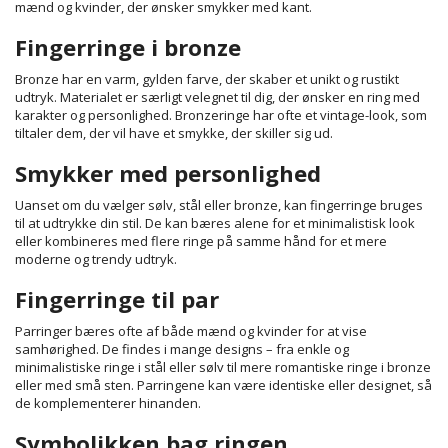
mænd og kvinder, der ønsker smykker med kant.
Fingerringe i bronze
Bronze har en varm, gylden farve, der skaber et unikt og rustikt
udtryk. Materialet er særligt velegnet til dig, der ønsker en ring med
karakter og personlighed. Bronzeringe har ofte et vintage-look, som
tiltaler dem, der vil have et smykke, der skiller sig ud.
Smykker med personlighed
Uanset om du vælger sølv, stål eller bronze, kan fingerringe bruges
til at udtrykke din stil. De kan bæres alene for et minimalistisk look
eller kombineres med flere ringe på samme hånd for et mere
moderne og trendy udtryk.
Fingerringe til par
Parringer bæres ofte af både mænd og kvinder for at vise
samhørighed. De findes i mange designs – fra enkle og
minimalistiske ringe i stål eller sølv til mere romantiske ringe i bronze
eller med små sten. Parringene kan være identiske eller designet, så
de komplementerer hinanden.
Symbolikken bag ringen