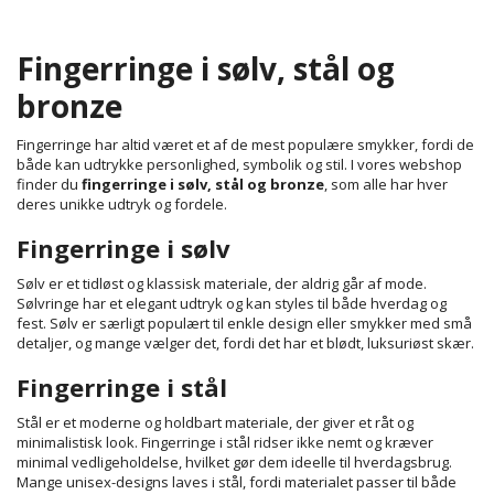
Fingerringe i sølv, stål og
bronze
Fingerringe har altid været et af de mest populære smykker, fordi de
både kan udtrykke personlighed, symbolik og stil. I vores webshop
finder du
fingerringe i sølv, stål og bronze
, som alle har hver
deres unikke udtryk og fordele.
Fingerringe i sølv
Sølv er et tidløst og klassisk materiale, der aldrig går af mode.
Sølvringe har et elegant udtryk og kan styles til både hverdag og
fest. Sølv er særligt populært til enkle design eller smykker med små
detaljer, og mange vælger det, fordi det har et blødt, luksuriøst skær.
Fingerringe i stål
Stål er et moderne og holdbart materiale, der giver et råt og
minimalistisk look. Fingerringe i stål ridser ikke nemt og kræver
minimal vedligeholdelse, hvilket gør dem ideelle til hverdagsbrug.
Mange unisex-designs laves i stål, fordi materialet passer til både