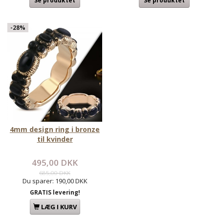
Se produktet
Se produktet
-28%
4mm design ring i bronze
til kvinder
495,00 DKK
685,00 DKK
Du sparer:
190,00 DKK
GRATIS levering!
LÆG I KURV