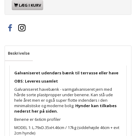
LÆG I KURV
Beskrivelse
Galvaniseret udendørs bænk til terrasse eller have
OBS: Leveres usamlet
Galvaniseret havebænk - varmgalvaniseret jern med
hårde sorte plastpropper under benene. Kan stå ude
hele året men er også super flotte indendørs i den
minimalistiske og moderne bolig.
Hynder kan tilkøbes
nederst her på siden.
Benene er 6x6cm profiler
MODEL 1: L.79xD.35xH.46cm / 17kg (siddehøjde 46cm + evt
2cm hynde)