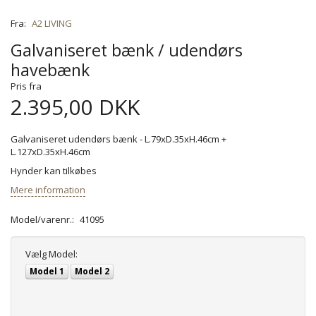
Fra:
A2 LIVING
Galvaniseret bænk / udendørs
havebænk
Pris fra
2.395,00 DKK
Galvaniseret udendørs bænk - L.79xD.35xH.46cm +
L.127xD.35xH.46cm
Hynder kan tilkøbes
Mere information
Model/varenr.:
41095
Vælg
Model:
Model 1
Model 2