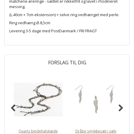
matchene øreringe - sættet er nikkelfrit og lavet i rhodineret
messing.
(L.40cm + 7cm ekstension) + selve ring vedhænget med perle.
Ring vedhæng Ø.8,5cm
Levering 3-5 dage med PostDanmark / FRI FRAGT
FORSLAG TIL DIG
Quartz bindehalskæde
Dråbe smykkesæt i sølv