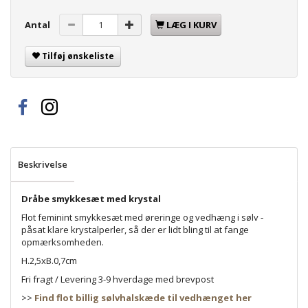
Antal
LÆG I KURV
Tilføj ønskeliste
Beskrivelse
Dråbe smykkesæt med krystal
Flot feminint smykkesæt med øreringe og vedhæng i sølv -
påsat klare krystalperler, så der er lidt bling til at fange
opmærksomheden.
H.2,5xB.0,7cm
Fri fragt / Levering 3-9 hverdage med brevpost
>>
Find flot billig sølvhalskæde til vedhænget her