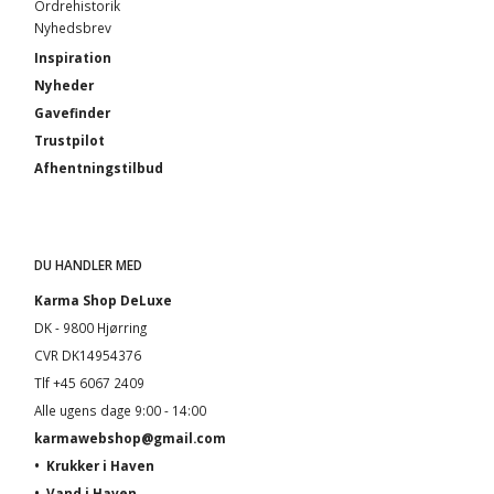
Ordrehistorik
Nyhedsbrev
Inspiration
Nyheder
Gavefinder
Trustpilot
Afhentningstilbud
DU HANDLER MED
Karma Shop DeLuxe
DK - 9800 Hjørring
CVR DK14954376
Tlf +45 6067 2409
Alle ugens dage 9:00 - 14:00
karmawebshop@gmail.com
•
Krukker i Haven
•
Vand i Haven