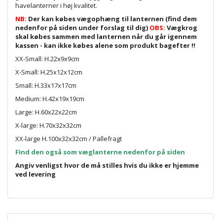
havelanterner i høj kvalitet.
NB:
Der kan købes vægophæng til lanternen (find dem
nedenfor på siden under forslag til dig)
OBS:
Vægkrog
skal købes sammen med lanternen når du går igennem
kassen - kan ikke købes alene som produkt bagefter !!
XX-Small: H.22x9x9cm
X-Small: H.25x12x12cm
Small: H.33x17x17cm
Medium: H.42x19x19cm
Large: H.60x22x22cm
X-large: H.70x32x32cm
XX-large H.100x32x32cm / Pallefragt
Find den også som væglanterne nedenfor på siden
Angiv venligst hvor de må stilles hvis du ikke er hjemme
ved levering