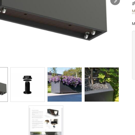
g
M
M