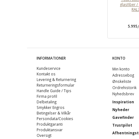
glasfiber /
RAL
5.995
INFORMATIONER
KONTO
Kundeservice
Min konto
Kontakt os
Adressebog
Levering & Returnering
Ønskeliste
Returneringsformular
Ordrehistorik
Handle Guide / Tips
Nyhedsbrev
Firma profil
Delbetaling
Inspiration
Smykker Engros
Nyheder
Betingelser & Vilkår
Gavefinder
Persondata/Cookies
Produktgaranti
Trustpilot
Produktansvar
Afhentningst
Oversigt