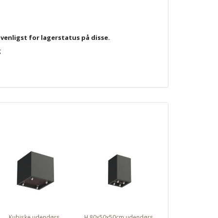
s venligst for lagerstatus på disse.
g
Kubiske udendørs
H.80x50x50cm udendørs