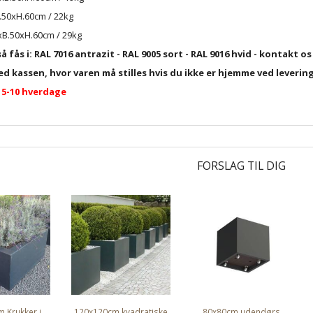
B.50xH.60cm / 22kg
xB.50xH.60cm / 29kg
 fås i: RAL 7016 antrazit - RAL 9005 sort - RAL 9016 hvid - kontakt o
ed kassen, hvor varen må stilles hvis du ikke er hjemme ved leverin
 5-10 hverdage
FORSLAG TIL DIG
 Krukker i
120x120cm kvadratiske
80x80cm udendørs