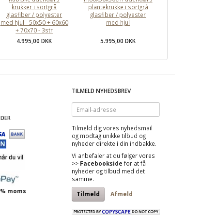
krukker i sortgrå
plantekrukke i sortgrå
glasfiber / polyester
glasfiber / polyester
med hjul - 50x50 + 60x60
med hjul
+ 70x70 - 3str
4.995,00 DKK
5.995,00 DKK
TILMELD NYHEDSBREV
Email-
adresse
DER
Tilmeld dig vores nyhedsmail
og modtag
unikke tilbud
og
nyheder direkte i din indbakke.
Vi anbefaler at du følger vores
>>
Facebookside
for at få
nyheder og tilbud med det
samme.
 25% moms
Tilmeld
Afmeld