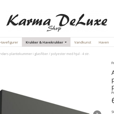
Havefigurer
Krukker & Havekrukker
Vandkunst
Haven
dørs plantekummer i glasfiber / polyester med hjul - 4 str.
F
P
S