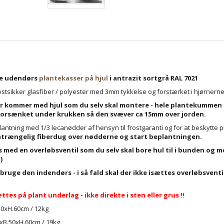
ge udendørs
plantekasser på hjul
i antrazit sortgrå RAL 7021
frostsikker glasfiber / polyester med 3mm tykkelse og forstærket i hjørnerne
r kommer med hjul som du selv skal montere - hele plantekummen er 
 forsænket under krukken så den svæver ca 15mm over jorden.
plantning med 1/3 lecanødder af hensyn til frostgaranti og for at beskytte 
rængelig fiberdug over nødderne og start beplantningen.
s med en overløbsventil som du selv skal bore hul til i bunden og 
)
 bruge den
indendørs - i så fald skal der ikke isættes overløbsventi
ttes på plant underlag - ikke direkte i sten eller grus !!
50xH.60cm / 12kg
xB.50xH.60cm / 19kg