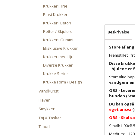
Krukker I Træ
Plast Krukker
Krukker i Beton
Potter / Skjulere
Beskrivelse
Krukker i Gummi
Store aflan
Eksklusive Krukker
Fremstillet i 
Krukker med Hjul
Disse krukke
Diverse Krukker
- hjulene er
Krukke Serier
Start altid be
Krukke Form / Design
vandgennemt
OBS - Levere
Vandkunst
bunden (5cm
Haven
Du kan også
Smykker
eget ansvar
)
OBS - Skal sæ
Tøj & Tasker
Small: L.90xB.
Tilbud
Medium: L.120