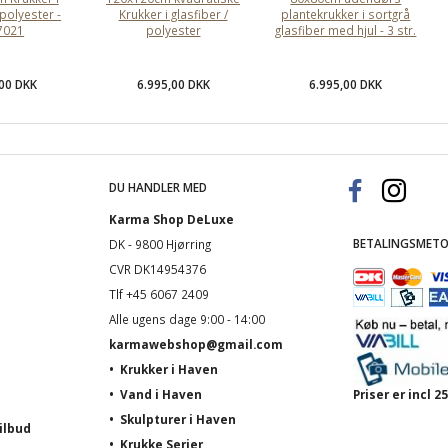
 polyester -
Krukker i glasfiber /
plantekrukker i sortgrå
7021
polyester
glasfiber med hjul - 3 str.
,00 DKK
6.995,00 DKK
6.995,00 DKK
DU HANDLER MED
Karma Shop DeLuxe
BETALINGSMETO
DK - 9800 Hjørring
CVR DK14954376
Tlf +45 6067 2409
Alle ugens dage 9:00 - 14:00
karmawebshop@gmail.com
•
Krukker i Haven
•
Vand i Haven
Priser er incl
•
Skulpturer i Haven
ilbud
•
Krukke Serier