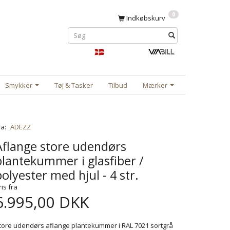
0
Indkøbskurv
Smykker
Tøj & Tasker
Tilbud
Mærker
ra:
ADEZZ
Aflange store udendørs
plantekummer i glasfiber /
polyester med hjul - 4 str.
ris fra
6.995,00 DKK
tore udendørs aflange plantekummer i RAL 7021 sortgrå