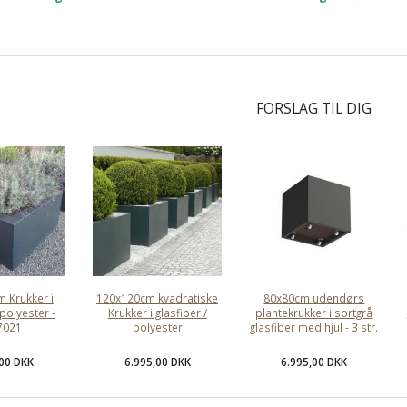
FORSLAG TIL DIG
 Krukker i
120x120cm kvadratiske
80x80cm udendørs
 polyester -
Krukker i glasfiber /
plantekrukker i sortgrå
7021
polyester
glasfiber med hjul - 3 str.
,00 DKK
6.995,00 DKK
6.995,00 DKK