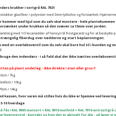
dørs krukker i sortgrå RAL 7021
frostsikker glasfiber / polyester med 3mm tykkelse og forstærket i hjørnerne
r kommer med hjul som du selv skal montere - hele plantekummen er 
 forsænket under krukken så den svæver ca 15mm over jorden.
plantning med 1/3 lecanødder af hensyn til frostgaranti og for at beskytte 
rængelig fiberdug over nødderne og start beplantningen.
s med en overløbsventil som du selv skal bore hul til i bunden og 
)
 bruge den
indendørs - i så fald skal der ikke isættes overløbsventi
ttes på plant underlag - ikke direkte i sten eller grus !!
50cm / 7kg
0x60cm / 10kg
70cm / 14kg
ed kassen, hvor varen må stilles hvis du ikke er hjemme ved leverin
 5-10 hverdage
å fås i RAL 9005 matsort + RAL 9016 mathvid + RAL 7016 antrazitgrå (
leveringstid - Kontakt os hvis det er aktuelt for dig - så løser vi