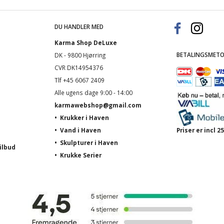
DU HANDLER MED
Karma Shop DeLuxe
BETALINGSMETO
DK - 9800 Hjørring
CVR DK14954376
Tlf +45 6067 2409
Alle ugens dage 9:00 - 14:00
karmawebshop@gmail.com
•
Krukker i Haven
•
Vand i Haven
Priser er incl
•
Skulpturer i Haven
ilbud
•
Krukke Serier