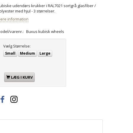
ubiske udendørs krukker i RAL7021 sortgrå glasfiber /
olyester med hjul - 3 størrelser.
ere information
odel/varenr.:
Buxus kubisk wheels
Vælg
Størrelse:
Small
Medium
Large
LÆG I KURV