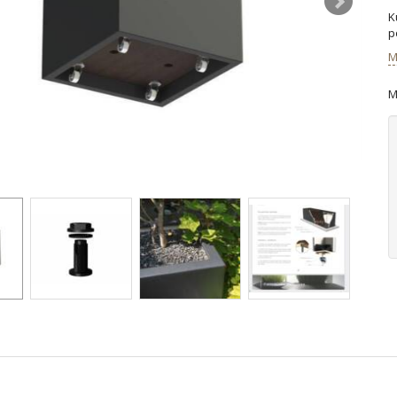
K
p
M
M