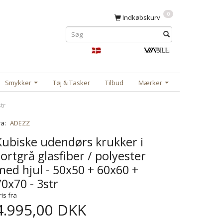
0
Indkøbskurv
Smykker
Tøj & Tasker
Tilbud
Mærker
tr
ra:
ADEZZ
Kubiske udendørs krukker i
sortgrå glasfiber / polyester
med hjul - 50x50 + 60x60 +
70x70 - 3str
ris fra
4.995,00 DKK