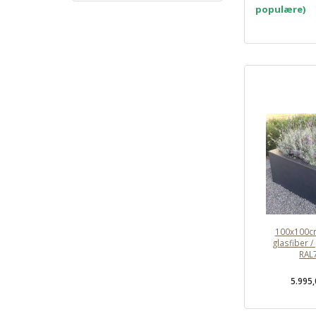
populære)
100x100cm
glasfiber /
RAL
5.995