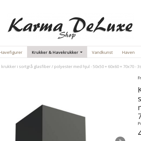
Havefigurer
Krukker & Havekrukker
Vandkunst
Haven
rukker i sortgrå glasfiber / polyester med hjul - 50x50 + 60x60 + 70x70 - 3s
F
P