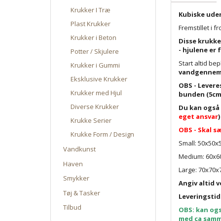
Krukker I Træ
Kubiske uden
Plast Krukker
Fremstillet i 
Krukker i Beton
Disse krukke
- hjulene er
Potter / Skjulere
Start altid be
Krukker i Gummi
vandgennemt
Eksklusive Krukker
OBS - Levere
Krukker med Hjul
bunden (5cm
Diverse Krukker
Du kan også
eget ansvar
)
Krukke Serier
OBS - Skal sæ
Krukke Form / Design
Small: 50x50x
Vandkunst
Medium: 60x6
Haven
Large: 70x70x
Smykker
Angiv altid v
Tøj & Tasker
Leveringstid
Tilbud
OBS: kan ogs
med ca samme 