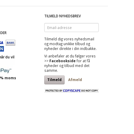
TILMELD NYHEDSBREV
Email-
adresse
DER
Tilmeld dig vores nyhedsmail
og modtag
unikke tilbud
og
nyheder direkte i din indbakke.
Vi anbefaler at du følger vores
>>
Facebookside
for at få
nyheder og tilbud med det
samme.
 25% moms
Tilmeld
Afmeld