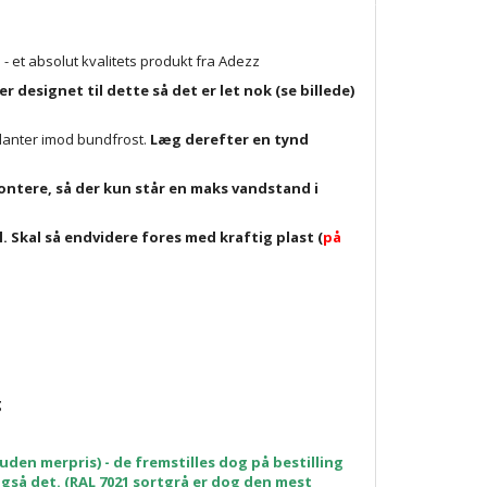
 - et absolut kvalitets produkt fra Adezz
designet til dette så det er let nok (se billede)
planter imod bundfrost.
Læg derefter en tynd
montere, så der kun står en maks vandstand i
l. Skal så endvidere fores med kraftig plast (
på
g
uden merpris) - de fremstilles dog på bestilling
 også det. (RAL 7021 sortgrå er dog den mest