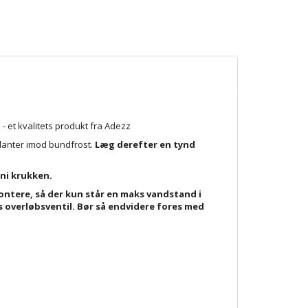
 - et kvalitets produkt fra Adezz
planter imod bundfrost.
Læg derefter en tynd
eni krukken.
montere, så der kun står en maks vandstand i
s overløbsventil. Bør så endvidere fores med