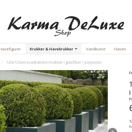
Havefigurer
Krukker & Havekrukker
Vandkunst
Haven
120x120cm kvadratiske Krukker i glasfiber / polyester
F
P
1
k