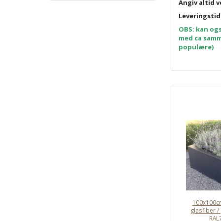
Angiv altid v
Leveringstid
OBS: kan ogs
med ca samme 
populære)
100x100cm
glasfiber /
RAL