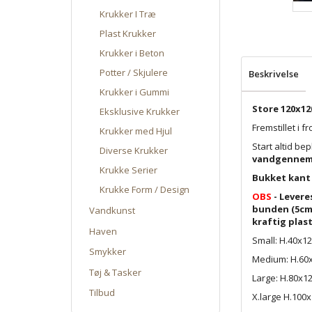
Krukker I Træ
Plast Krukker
Krukker i Beton
Potter / Skjulere
Beskrivelse
Krukker i Gummi
Store 120x12
Eksklusive Krukker
Fremstillet i 
Krukker med Hjul
Start altid be
Diverse Krukker
vandgennemt
Krukke Serier
Bukket kant 
Krukke Form / Design
OBS
- Levere
bunden (5cm)
Vandkunst
kraftig plast
Haven
Small: H.40x1
Smykker
Medium: H.60
Tøj & Tasker
Large: H.80x1
Tilbud
X.large H.100