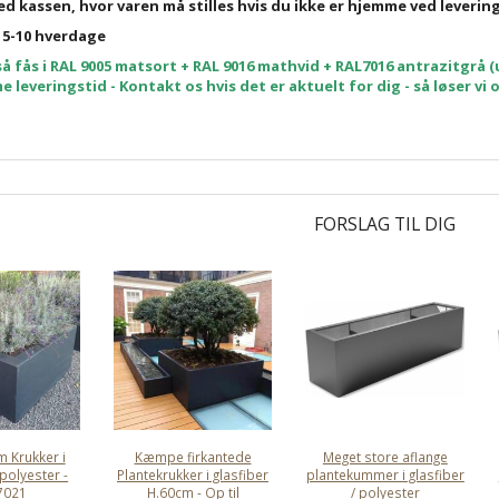
ed kassen, hvor varen må stilles hvis du ikke er hjemme ved leverin
 5-10 hverdage
å fås i RAL 9005 matsort + RAL 9016 mathvid + RAL7016 antrazitgrå (u
leveringstid - Kontakt os hvis det er aktuelt for dig - så løser vi
FORSLAG TIL DIG
 Krukker i
Kæmpe firkantede
Meget store aflange
 polyester -
Plantekrukker i glasfiber
plantekummer i glasfiber
7021
H.60cm - Op til
/ polyester