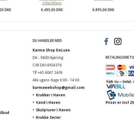
200x200cm
,00 DKK
6.495,00 DKK
6.895,00 DKK
DU HANDLER MED
Karma Shop DeLuxe
BETALINGSMETO
DK - 9800 Hjørring
CVR DK14954376
Tlf +45 6067 2409
Alle ugens dage 9:00 - 14:00
karmawebshop@gmail.com
•
Krukker i Haven
•
Vand i Haven
Priser er incl
•
Skulpturer i Haven
ilbud
•
Krukke Serier