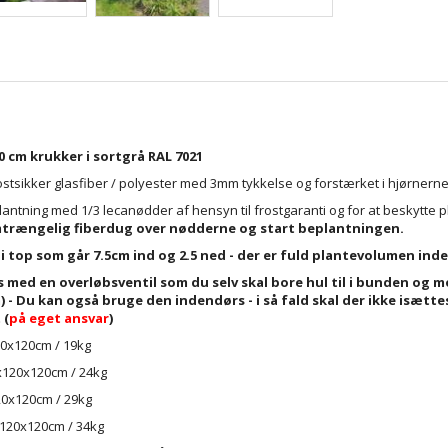
0 cm krukker i sortgrå RAL 7021
frostsikker glasfiber / polyester med 3mm tykkelse og forstærket i hjørnerne
plantning med 1/3 lecanødder af hensyn til frostgaranti og for at beskytte 
rængelig fiberdug over nødderne og start beplantningen.
i top som går 7.5cm ind og 2.5 ned - der er fuld plantevolumen ind
s med en overløbsventil som du selv skal bore hul til i bunden og 
 - Du kan også bruge den indendørs - i så fald skal der ikke isætte
 (
på eget ansvar
)
20x120cm / 19kg
x120x120cm / 24kg
20x120cm / 29kg
x120x120cm / 34kg