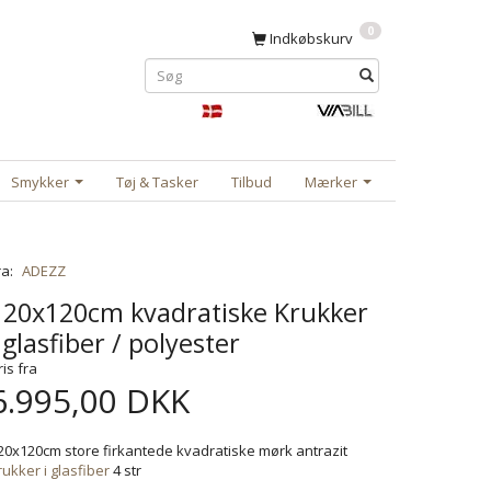
0
Indkøbskurv
Smykker
Tøj & Tasker
Tilbud
Mærker
ra:
ADEZZ
120x120cm kvadratiske Krukker
i glasfiber / polyester
ris fra
6.995,00 DKK
20x120cm store firkantede kvadratiske mørk antrazit
rukker i glasfiber
4 str