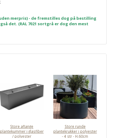
g
den merpris) - de fremstilles dog på bestilling
 også det. (RAL 7021 sortgrå er dog den mest
Store aflange
Store runde
plantekummer i glasfiber
plantekrukker i polyester
/ polyester
- 4 str - H.60cm