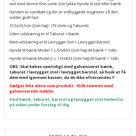
stol med denne fine sorte 2cm tykke hynde til stol eller bænk.
Hynden er vandtæt og der er indbyggede magneter så den
sidder godt fast
33,5x33,5cm (2cm høj) - (Til stole og Taburet)
Uden udskæring er til Taburet + Bænk
Med udskæring er til Lavrygget Stol + Lavrygget Barstol
Hynde til bænk Model 1: L.67xB33 (2cm høj) (til bænk = 1stk)
Hynde til bænk Model 2: L.115xB33 (2cm høj) (til bænk = 1stk)
OBS: Skal købes samtidigt med galvaniseret bænk,
taburet / lavrygget stol / lavrygget barstol, så husk at få
dem med igennem kassen, da de ikke eftersendes !!
Sælges ikke alene som produkt - KUN sammen med
galvaniserede møbler.
Find bænk, taburet, barstol og lavrygget stol nedenfor
på siden under forslag til dig