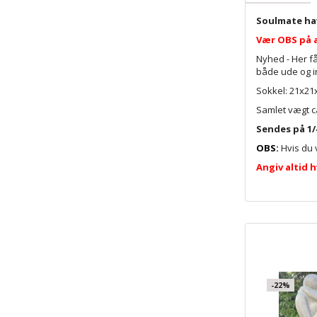
Soulmate ha
Vær OBS på a
Nyhed - Her få
både ude og i
Sokkel: 21x21x
Samlet vægt c
Sendes på 1/4
OBS:
Hvis du 
Angiv altid h
-22%