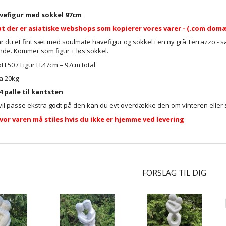
vefigur med sokkel 97cm
t der er asiatiske webshops som kopierer vores varer - (.com dom
r du et fint sæt med soulmate havefigur og sokkel i en ny grå Terrazzo - s
nde. Kommer som figur + løs sokkel.
H.50 / Figur H.47cm = 97cm total
a 20kg
 palle til kantsten
vil passe ekstra godt på den kan du evt overdække den om vinteren eller 
vor varen må stiles hvis du ikke er hjemme ved levering
FORSLAG TIL DIG