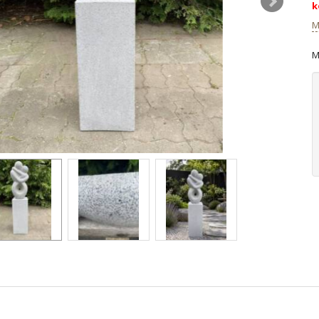
k
M
M