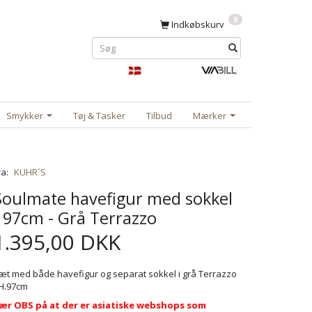
0
Indkøbskurv
Smykker
Tøj & Tasker
Tilbud
Mærker
ra:
KUHR´S
Soulmate havefigur med sokkel
- 97cm - Grå Terrazzo
1.395,00 DKK
æt med både havefigur og separat sokkel i grå Terrazzo
 H.97cm
ær OBS på at der er asiatiske webshops som