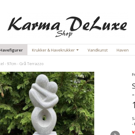
Havefigurer
Krukker & Havekrukker
Vandkunst
Haven
l - 97cm - Grå Terrazzo
F
S
-
V