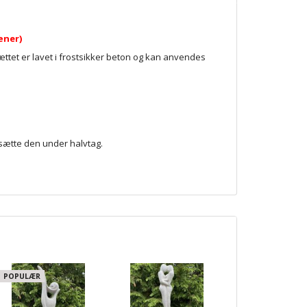
æner)
ættet er lavet i frostsikker beton og kan anvendes
sætte den under halvtag.
POPULÆR