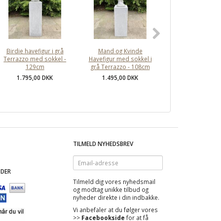
Birdie havefigur i grå
Mand og Kvinde
Abstrakt Soul
Terrazzo med sokkel -
Havefigur med sokkel i
haveskulptur i gr
129cm
grå Terrazzo - 108cm
Terrazzo - 9
1.795,00 DKK
1.495,00 DKK
1.795,00 DK
TILMELD NYHEDSBREV
Email-
adresse
DER
Tilmeld dig vores nyhedsmail
og modtag
unikke tilbud
og
nyheder direkte i din indbakke.
Vi anbefaler at du følger vores
>>
Facebookside
for at få