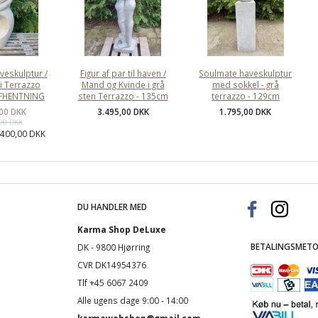
veskulptur /
Figur af par til haven /
Soulmate haveskulptur
i Terrazzo
Mand og Kvinde i grå
med sokkel - grå
AFHENTNING
sten Terrazzo - 135cm
terrazzo - 129cm
,00 DKK
3.495,00 DKK
1.795,00 DKK
,00 DKK
:
400,00 DKK
DU HANDLER MED
Karma Shop DeLuxe
BETALINGSMETO
DK - 9800 Hjørring
CVR DK14954376
Tlf +45 6067 2409
Alle ugens dage 9:00 - 14:00