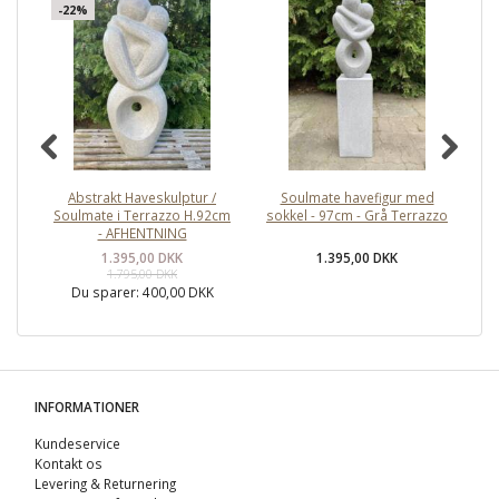
-22%
Abstrakt Haveskulptur /
Soulmate havefigur med
So
Soulmate i Terrazzo H.92cm
sokkel - 97cm - Grå Terrazzo
- AFHENTNING
1.395,00 DKK
1.395,00 DKK
1.795,00 DKK
Du sparer:
400,00 DKK
INFORMATIONER
Kundeservice
Kontakt os
Levering & Returnering