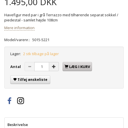
1.495,00 DKK
Havefigur med par i grå Terrazzo med tilhørende separat sokkel /
piedestal - samlet højde 108cm
Mere information
Model/varenr.:
5015-5221
Lager:
2 stk tilbage på lager
Antal
LÆG I KURV
Tilføj ønskeliste
Beskrivelse