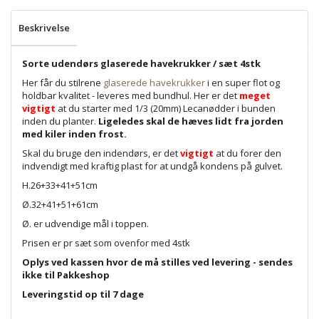
Beskrivelse
Sorte udendørs glaserede havekrukker / sæt 4stk
Her får du stilrene
glaserede havekrukker
i en super flot og
holdbar kvalitet - leveres med bundhul. Her er det
meget
vigtigt
at du starter med 1/3 (20mm) Lecanødder i bunden
inden du planter.
Ligeledes skal de hæves lidt fra jorden
med kiler inden frost.
Skal du bruge den indendørs, er det
vigtigt
at du forer den
indvendigt med kraftig plast for at undgå kondens på gulvet.
H.26+33+41+51cm
Ø.32+41+51+61cm
Ø. er udvendige mål i toppen.
Prisen er pr sæt som ovenfor med 4stk
Oplys ved kassen hvor de må stilles ved levering - sendes
ikke til Pakkeshop
Leveringstid op til 7 dage