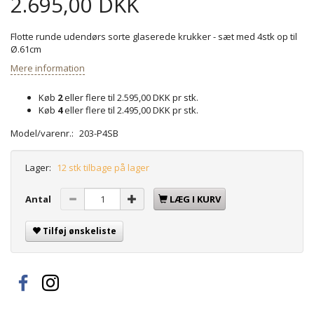
2.695,00 DKK
Flotte runde udendørs sorte glaserede krukker - sæt med 4stk op til
Ø.61cm
Mere information
Køb
2
eller flere til
2.595,00 DKK
pr stk.
Køb
4
eller flere til
2.495,00 DKK
pr stk.
Model/varenr.:
203-P4SB
Lager:
12 stk tilbage på lager
Antal
LÆG I KURV
Tilføj ønskeliste