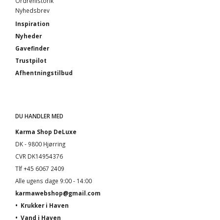
Ordrehistorik
Nyhedsbrev
Inspiration
Nyheder
Gavefinder
Trustpilot
Afhentningstilbud
DU HANDLER MED
Karma Shop DeLuxe
DK - 9800 Hjørring
CVR DK14954376
Tlf +45 6067 2409
Alle ugens dage 9:00 - 14:00
karmawebshop@gmail.com
•
Krukker i Haven
•
Vand i Haven