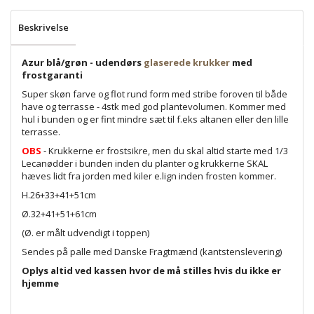
Beskrivelse
Azur blå/grøn - udendørs
glaserede krukker
med
frostgaranti
Super skøn farve og flot rund form med stribe foroven til både
have og terrasse - 4stk med god plantevolumen. Kommer med
hul i bunden og er fint mindre sæt til f.eks altanen eller den lille
terrasse.
OBS
- Krukkerne er frostsikre, men du skal altid starte med 1/3
Lecanødder i bunden inden du planter og krukkerne SKAL
hæves lidt fra jorden med kiler e.lign inden frosten kommer.
H.26+33+41+51cm
Ø.32+41+51+61cm
(Ø. er målt udvendigt i toppen)
Sendes på palle med Danske Fragtmænd (kantstenslevering)
Oplys altid ved kassen hvor de må stilles hvis du ikke er
hjemme