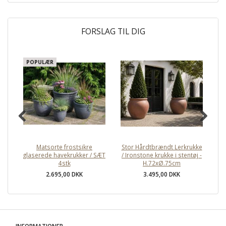
FORSLAG TIL DIG
POPULÆR
Matsorte frostsikre
Stor Hårdtbrændt Lerkrukke
S
glaserede havekrukker / SÆT
/ Ironstone krukke i stentøj -
4stk
H.72xØ.75cm
2.695,00 DKK
3.495,00 DKK
INFORMATIONER