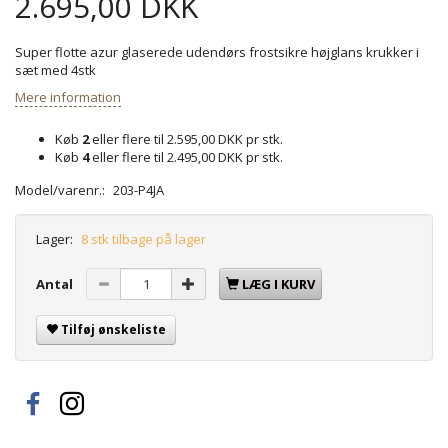
2.695,00 DKK
Super flotte azur glaserede udendørs frostsikre højglans krukker i
sæt med 4stk
Mere information
Køb
2
eller flere til
2.595,00 DKK
pr stk.
Køb
4
eller flere til
2.495,00 DKK
pr stk.
Model/varenr.:
203-P4JA
Lager:
8 stk tilbage på lager
Antal
LÆG I KURV
Tilføj ønskeliste