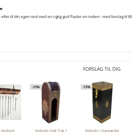
ræ
ller til din egen reol med en rigtig god flaske vin indeni - med beslag til li
FORSLAG TIL DIG
-13%
-13%
Vindspil
Vinboks Unik Træ 1
Vinboks / Gaveæske