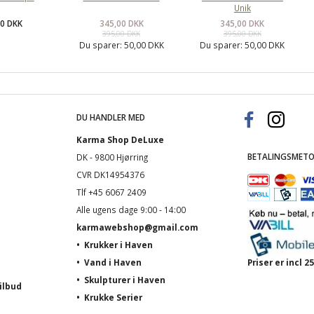
Unik
00 DKK
345,00 DKK
345,00 DKK
395,00 DKK
395,00 DKK
Du sparer:
50,00 DKK
Du sparer:
50,00 DKK
DU HANDLER MED
Karma Shop DeLuxe
BETALINGSMETO
DK - 9800 Hjørring
CVR DK14954376
Tlf +45 6067 2409
Alle ugens dage 9:00 - 14:00
karmawebshop@gmail.com
•
Krukker i Haven
•
Vand i Haven
Priser er incl
•
Skulpturer i Haven
ilbud
•
Krukke Serier