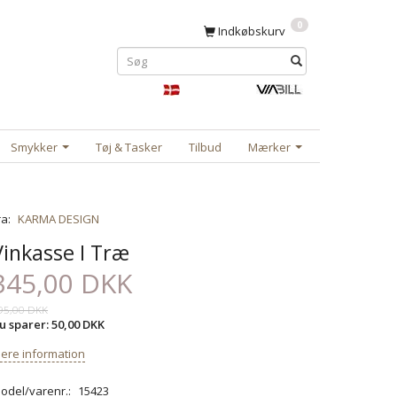
0
Indkøbskurv
Smykker
Tøj & Tasker
Tilbud
Mærker
ra:
KARMA DESIGN
Vinkasse I Træ
345,00 DKK
95,00 DKK
u sparer:
50,00 DKK
ere information
odel/varenr.:
15423