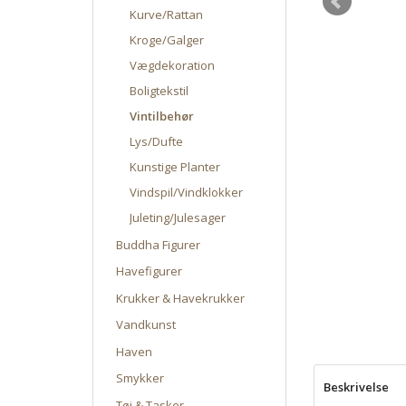
Kurve/Rattan
Kroge/Galger
Vægdekoration
Boligtekstil
Vintilbehør
Lys/Dufte
Kunstige Planter
Vindspil/Vindklokker
Juleting/Julesager
Buddha Figurer
Havefigurer
Krukker & Havekrukker
Vandkunst
Haven
Smykker
Beskrivelse
Tøj & Tasker