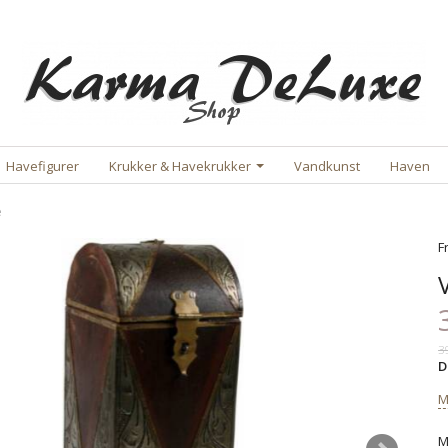
Havefigurer
Krukker & Havekrukker
Vandkunst
Haven
æ
F
3
D
M
M