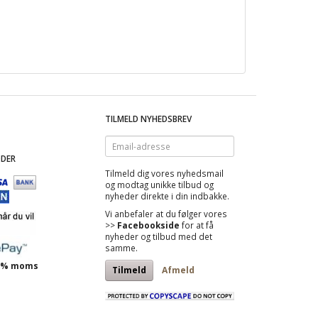
TILMELD NYHEDSBREV
Email-
adresse
DER
Tilmeld dig vores nyhedsmail
og modtag
unikke tilbud
og
nyheder direkte i din indbakke.
Vi anbefaler at du følger vores
>>
Facebookside
for at få
nyheder og tilbud med det
samme.
 25% moms
Tilmeld
Afmeld