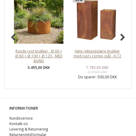
Runde rust krukker - Ø.60 +
Høje rektangulære krukker
Ø.80 + Ø.100 + Ø.120 - MED
med rust i corten stål - H.72
k
BUND
5.495,00 DKK
1.795,00 DKK
2.295,00 DKK
Du sparer:
500,00 DKK
INFORMATIONER
Kundeservice
Kontakt os
Levering & Returnering
Returneringsformular