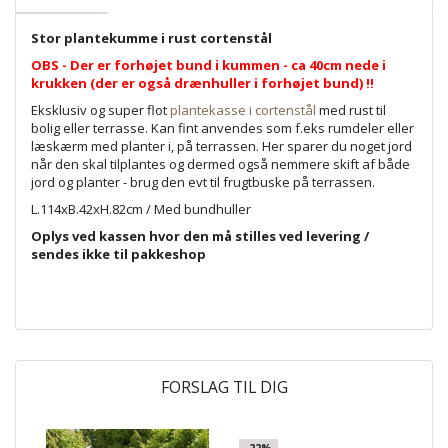
Stor plantekumme i rust cortenstål
OBS - Der er forhøjet bund i kummen - ca 40cm nede i
krukken (der er også drænhuller i forhøjet bund) !!
Eksklusiv og super flot
plantekasse i cortenstål
med rust til
bolig eller terrasse. Kan fint anvendes som f.eks rumdeler eller
læskærm med planter i, på terrassen. Her sparer du noget jord
når den skal tilplantes og dermed også nemmere skift af både
jord og planter - brug den evt til frugtbuske på terrassen.
L.114xB.42xH.82cm / Med bundhuller
Oplys ved kassen hvor den må stilles ved levering /
sendes ikke til pakkeshop
FORSLAG TIL DIG
-22%