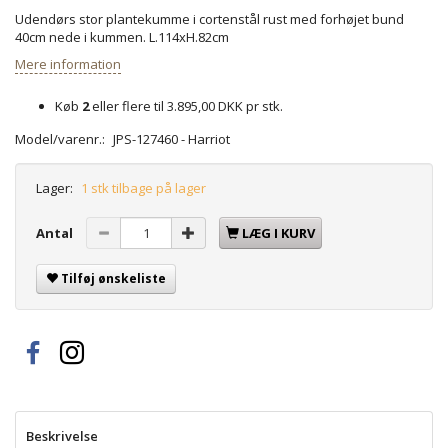
Udendørs stor plantekumme i cortenstål rust med forhøjet bund
40cm nede i kummen. L.114xH.82cm
Mere information
Køb
2
eller flere til
3.895,00 DKK
pr stk.
Model/varenr.:
JPS-127460 - Harriot
Lager:
1 stk tilbage på lager
Antal
LÆG I KURV
Tilføj ønskeliste
Beskrivelse