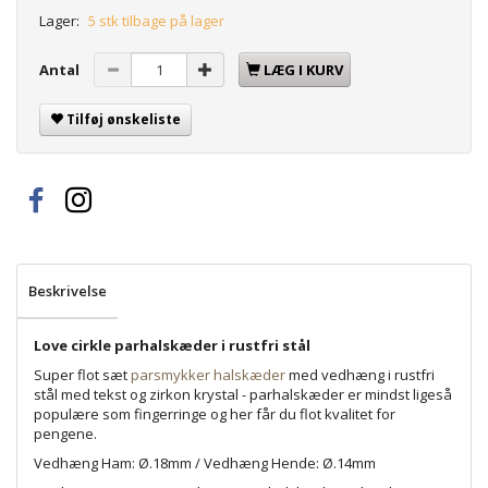
Lager:
5 stk tilbage på lager
Antal
LÆG I KURV
Tilføj ønskeliste
Beskrivelse
Love cirkle parhalskæder i rustfri stål
Super flot sæt
parsmykker halskæder
med vedhæng i rustfri
stål med tekst og zirkon krystal - parhalskæder er mindst ligeså
populære som fingerringe og her får du flot kvalitet for
pengene.
Vedhæng Ham: Ø.18mm / Vedhæng Hende: Ø.14mm