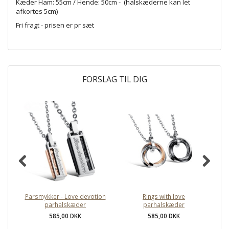
Kæder Ham: 55cm / Hende: 50cm - (halskæderne kan let
afkortes 5cm)
Fri fragt - prisen er pr sæt
FORSLAG TIL DIG
Parsmykker - Love devotion
Rings with love
M
parhalskæder
parhalskæder
585,00 DKK
585,00 DKK