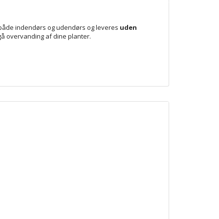
 fin både indendørs og udendørs og leveres
uden
gå overvanding af dine planter.