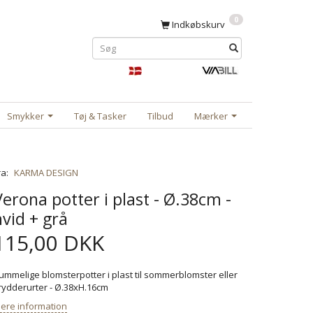
0
Indkøbskurv
Smykker
Tøj & Tasker
Tilbud
Mærker
ra:
KARMA DESIGN
Verona potter i plast - Ø.38cm -
hvid + grå
115,00 DKK
ummelige blomsterpotter i plast til sommerblomster eller
rydderurter - Ø.38xH.16cm
ere information