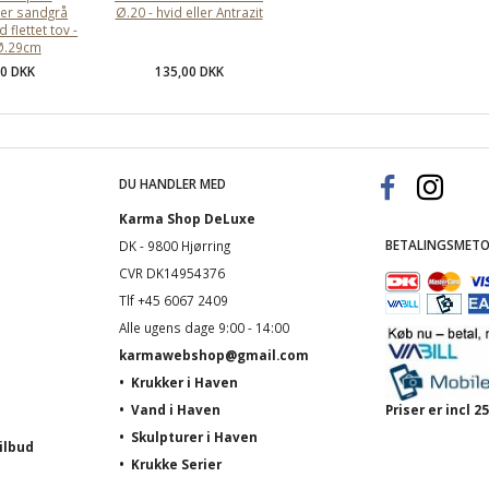
ler sandgrå
Ø.20 - hvid eller Antrazit
 flettet tov -
Ø.29cm
00 DKK
135,00 DKK
DU HANDLER MED
Karma Shop DeLuxe
BETALINGSMETO
DK - 9800 Hjørring
CVR DK14954376
Tlf +45 6067 2409
Alle ugens dage 9:00 - 14:00
karmawebshop@gmail.com
•
Krukker i Haven
•
Vand i Haven
Priser er incl
•
Skulpturer i Haven
ilbud
•
Krukke Serier