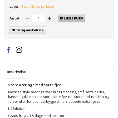
Lager:
3 stk tilbage på lager
Antal
LÆG I KURV
Tilføj ønskeliste
Beskrivelse
Store øreringe med sorte fjer
Mexican style øreringe med krog i messing, små sorte perler,
kæder og ikke mindst store sorte fjer x 3. Stor pondus til fest og
farver eller for at underbygge din afslappede naturlige stil.
L.18xB.6cm
Gratis fragt / 3-5 dage med postNord