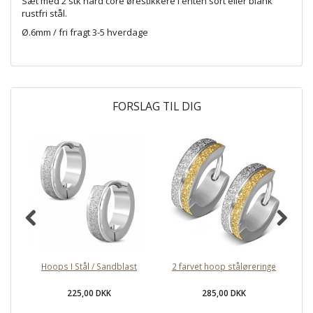
Sæt med 2 stk hard core ørestikkere i enten sort eller blank
rustfri stål.
Ø.6mm / fri fragt 3-5 hverdage
FORSLAG TIL DIG
Hoops I Stål / Sandblast
2 farvet hoop ståløreringe
Bl
225,00 DKK
285,00 DKK