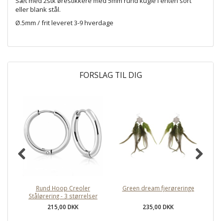
Sæt med 2stk ørestikkere med 5mm rund kugle i enten sort
eller blank stål.
Ø.5mm / frit leveret 3-9 hverdage
FORSLAG TIL DIG
Rund Hoop Creoler
Green dream fjerøreringe
Stålørering - 3 størrelser
215,00 DKK
235,00 DKK