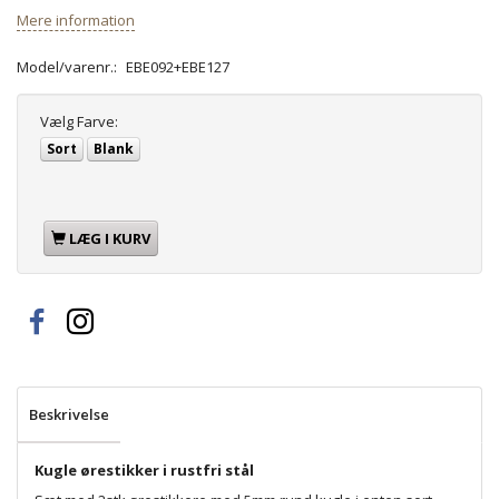
Mere information
Model/varenr.:
EBE092+EBE127
Vælg
Farve:
Sort
Blank
LÆG I KURV
Beskrivelse
Kugle ørestikker i rustfri stål