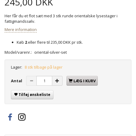
245,00 DKK
Her får du et flot sæt med 3 stk runde orientalske lysestager i
fattigmandssølv.
Mere information
Køb
2
eller flere til
235,00 DKK
pr stk.
Model/varenr.:
oriental-silver-set
Lager:
8 stk tilbage på lager
Antal
LÆG I KURV
Tilføj ønskeliste