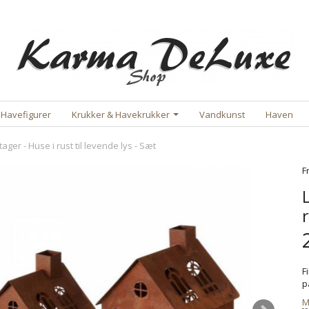
Havefigurer
Krukker & Havekrukker
Vandkunst
Haven
ager - Huse i rust til levende lys - Sæt
F
F
p
M