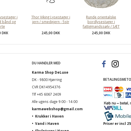
lysestager i
Thor Viking Lysestager i
Runde orientalske
d bånd og
jern / smedejern - 5str
bordlysestager i
erte
fattigmandssølv / SÆT
0 DKK
245,00 DKK
245,00 DKK
DU HANDLER MED
Karma Shop DeLuxe
BETALINGSMETO
DK - 9800 Hjørring
CVR DK14954376
Tlf +45 6067 2409
Alle ugens dage 9:00 - 14:00
karmawebshop@gmail.com
•
Krukker i Haven
•
Vand i Haven
Priser er incl
•
Skulpturer i Haven