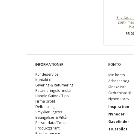
3 fyrfads 
sæt - me
hj
95,0
INFORMATIONER
KONTO
Kundeservice
Min konto
Kontakt os
Adressebog
Levering & Returnering
Ønskeliste
Returneringsformular
Ordrehistorik
Handle Guide / Tips
Nyhedsbrev
Firma profil
Delbetaling
Inspiration
Smykker Engros
Nyheder
Betingelser & Vilkår
Gavefinder
Persondata/Cookies
Produktgaranti
Trustpilot
Produktansvar