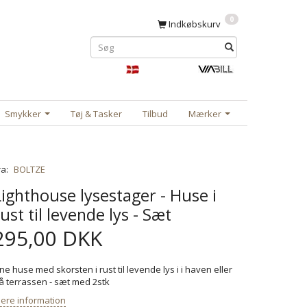
0
Indkøbskurv
Smykker
Tøj & Tasker
Tilbud
Mærker
ra:
BOLTZE
Lighthouse lysestager - Huse i
rust til levende lys - Sæt
295,00 DKK
ine huse med skorsten i rust til levende lys i i haven eller
å terrassen - sæt med 2stk
ere information