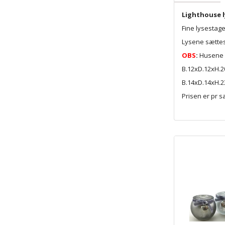
Lighthouse ly
Fine lysestag
Lysene sættes
OBS
:
Husene k
B.12xD.12xH.
B.14xD.14xH.
Prisen er pr 