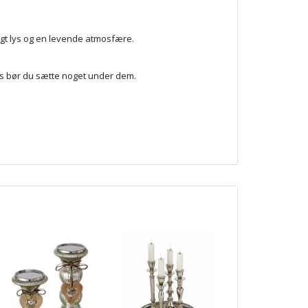
igt lys og en levende atmosfære.
rs bør du sætte noget under dem.