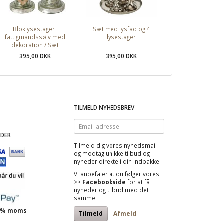
Bloklysestager i
Sæt med lysfad og 4
fattigmandssølv med
lysestager
dekoration / Sæt
395,00 DKK
395,00 DKK
TILMELD NYHEDSBREV
Email-
adresse
DER
Tilmeld dig vores nyhedsmail
og modtag
unikke tilbud
og
nyheder direkte i din indbakke.
Vi anbefaler at du følger vores
>>
Facebookside
for at få
nyheder og tilbud med det
samme.
 25% moms
Tilmeld
Afmeld