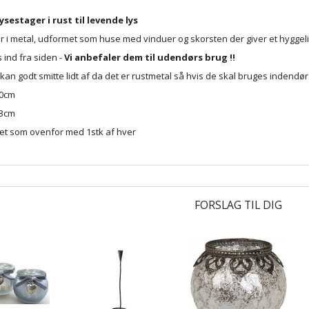
sestager i rust til levende lys
er i metal, udformet som huse med vinduer og skorsten der giver et hyggel
 ind fra siden -
Vi anbefaler dem til udendørs brug !!
an godt smitte lidt af da det er rustmetal så hvis de skal bruges indendø
20cm
23cm
sæt som ovenfor med 1stk af hver
FORSLAG TIL DIG