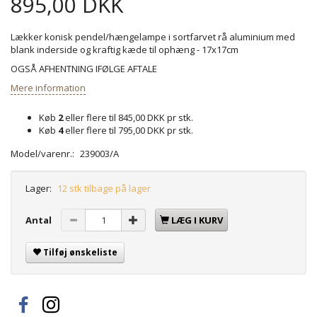
895,00 DKK
Lækker konisk pendel/hængelampe i sortfarvet rå aluminium med
blank inderside og kraftig kæde til ophæng - 17x17cm
OGSÅ AFHENTNING IFØLGE AFTALE
Mere information
Køb
2
eller flere til
845,00 DKK
pr stk.
Køb
4
eller flere til
795,00 DKK
pr stk.
Model/varenr.:
239003/A
Lager:
12 stk tilbage på lager
Antal
LÆG I KURV
Tilføj ønskeliste