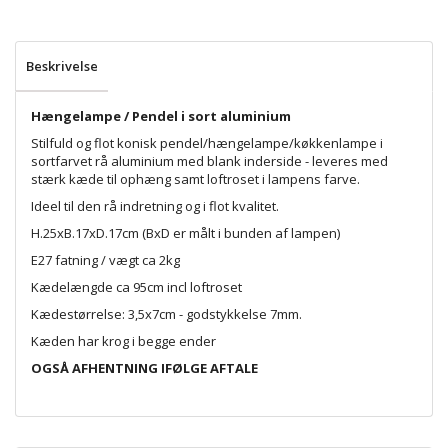
Beskrivelse
Hængelampe / Pendel i sort aluminium
Stilfuld og flot konisk pendel/hængelampe/køkkenlampe i
sortfarvet rå aluminium med blank inderside - leveres med
stærk kæde til ophæng samt loftroset i lampens farve.
Ideel til den rå indretning og i flot kvalitet.
H.25xB.17xD.17cm (BxD er målt i bunden af lampen)
E27 fatning / vægt ca 2kg
Kædelængde ca 95cm incl loftroset
Kædestørrelse: 3,5x7cm - godstykkelse 7mm.
Kæden har krog i begge ender
OGSÅ AFHENTNING IFØLGE AFTALE