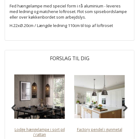
Fed hængelampe med speciel form i rå aluminium - leveres
med ledning og matchene loftroset. Flot som spisebordslampe
eller over køkkenbordet som arbejdslys.
H.22xØ.20cm / Længde ledning 110cm til top af loftroset
FORSLAG TIL DIG
Lodge hængelampe i sort pil
Factory pendel i gunmetal
/ rattan