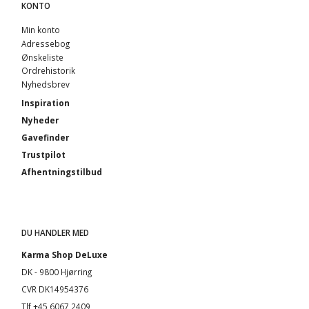
KONTO
Min konto
Adressebog
Ønskeliste
Ordrehistorik
Nyhedsbrev
Inspiration
Nyheder
Gavefinder
Trustpilot
Afhentningstilbud
DU HANDLER MED
Karma Shop DeLuxe
DK - 9800 Hjørring
CVR DK14954376
Tlf +45 6067 2409