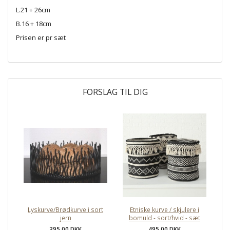
L.21 + 26cm
B.16 + 18cm
Prisen er pr sæt
FORSLAG TIL DIG
Lyskurve/Brødkurve i sort
Etniske kurve / skjulere i
jern
bomuld - sort/hvid - sæt
395,00 DKK
495,00 DKK