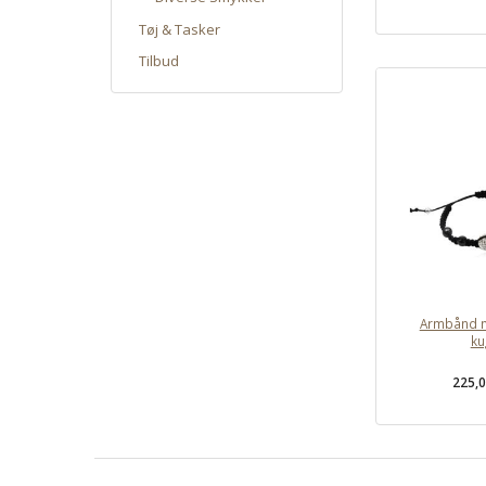
Tøj & Tasker
Tilbud
Armbånd m
ku
225,