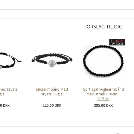
FORSLAG TIL DIG
ed krystal
Silkearmbånd Med
Sort agat kuglearmbånd
gle
krystal Kugle
med stræk - 18cm +
20,5cm
00 DKK
225,00 DKK
285,00 DKK