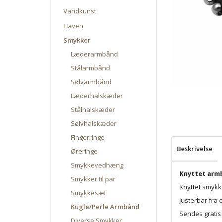
Vandkunst
Haven
Smykker
Læderarmbånd
Stålarmbånd
Sølvarmbånd
Læderhalskæder
Stålhalskæder
Sølvhalskæder
Fingerringe
Beskrivelse
Øreringe
Smykkevedhæng
Knyttet arm
Smykker til par
Knyttet smykke
Smykkesæt
Justerbar fra 
Kugle/Perle Armbånd
Sendes gratis 
Diverse Smykker