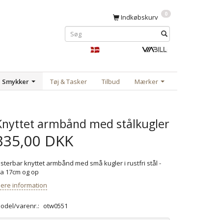
0
Indkøbskurv
Smykker
Tøj & Tasker
Tilbud
Mærker
Knyttet armbånd med stålkugler
335,00 DKK
usterbar knyttet armbånd med små kugler i rustfri stål -
ra 17cm og op
ere information
odel/varenr.:
otw0551