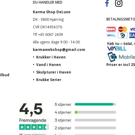
DU HANDLER MED
Karma Shop DeLuxe
BETALINGSMETO
DK - 9800 Hjørring
CVR DK14954376
Tlf +45 6067 2409
Alle ugens dage 9:00 - 14:00
karmawebshop@gmail.com
•
Krukker i Haven
•
Vand i Haven
Priser er incl
•
Skulpturer i Haven
ilbud
•
Krukke Serier