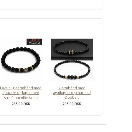
Lava Kuglearmbånd med
2 armbånd med
spacere og kugle med
agatkugler og charms /
CZ - 4mm eller 6mm
Dobbelt
285,00 DKK
295,00 DKK