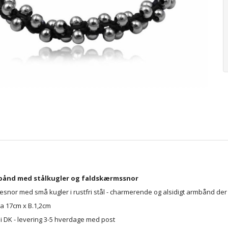
bånd med stålkugler og faldskærmssnor
snor med små kugler i rustfri stål - charmerende og alsidigt armbånd der
ca 17cm x B.1,2cm
i DK - levering 3-5 hverdage med post