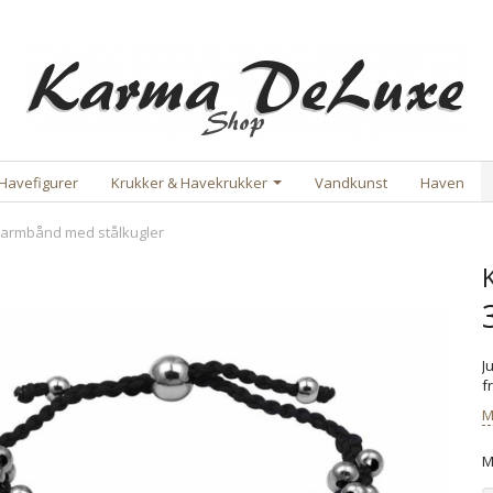
Havefigurer
Krukker & Havekrukker
Vandkunst
Haven
 armbånd med stålkugler
J
f
M
M