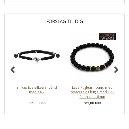
FORSLAG TIL DIG
Shivas Eye silkearmbånd
Lava Kuglearmbånd med
med sølv
spacere og kugle med CZ -
4mm eller 6mm
385,00 DKK
285,00 DKK