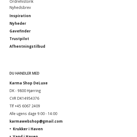
Ordrehistorik
Nyhedsbrev
Inspiration
Nyheder
Gavefinder
Trustpilot
Afhentningstilbud
DU HANDLER MED
Karma Shop DeLuxe
DK - 9800 Hjørring
CVR DK14954376
Tlf +45 6067 2409
Alle ugens dage 9:00 - 14:00
karmawebshop@gmail.com
•
Krukker i Haven
•
Vand i Haven