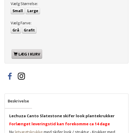
Vælg
Størrelse:
Small
Large
Vælg
Farve:
Grå
Grafit
LÆG I KURV
Beskrivelse
Lechuza Canto Slatestone skifer look plantekrukker
Forlænget leveringstid kan forekomme ca 14 dage
Ny
letvægtskrukke
med skifer look / struktur - Krukker med