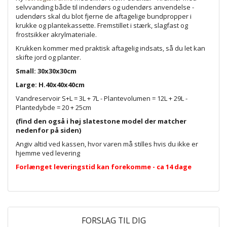
selvvanding både til indendørs og udendørs anvendelse -
udendørs skal du blot fjerne de aftagelige bundpropper i
krukke og plantekassette. Fremstillet i stærk, slagfast og
frostsikker akrylmateriale.
Krukken kommer med praktisk aftagelig indsats, så du let kan
skifte jord og planter.
Small: 30x30x30cm
Large: H.40x40x40cm
Vandreservoir S+L = 3L + 7L - Plantevolumen = 12L + 29L -
Plantedybde = 20 + 25cm
(find den også i høj slatestone model der matcher
nedenfor på siden)
Angiv altid ved kassen, hvor varen må stilles hvis du ikke er
hjemme ved levering
Forlænget leveringstid kan forekomme - ca 14 dage
FORSLAG TIL DIG