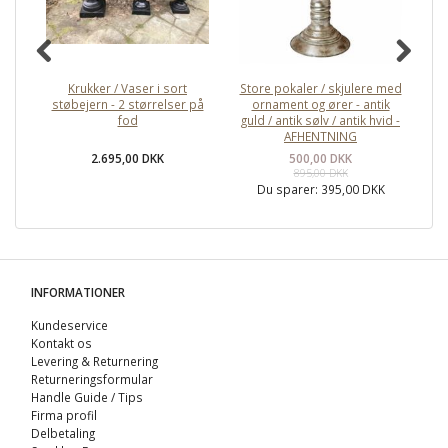
Krukker / Vaser i sort
Store pokaler / skjulere med
An
støbejern - 2 størrelser på
ornament og ører - antik
fod
guld / antik sølv / antik hvid -
AFHENTNING
2.695,00 DKK
500,00 DKK
895,00 DKK
Du sparer:
395,00 DKK
INFORMATIONER
Kundeservice
Kontakt os
Levering & Returnering
Returneringsformular
Handle Guide / Tips
Firma profil
Delbetaling