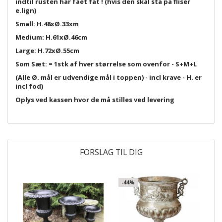
indtil rusten har fået fat ! (hvis den skal stå på fliser
e.lign)
Small: H.48xØ.33xm
Medium: H.61xØ.46cm
Large: H.72xØ.55cm
Som Sæt: = 1stk af hver størrelse som ovenfor - S+M+L
(Alle Ø. mål er udvendige mål i toppen) - incl krave - H. er
incl fod)
Oplys ved kassen hvor de må stilles ved levering
FORSLAG TIL DIG
-44%