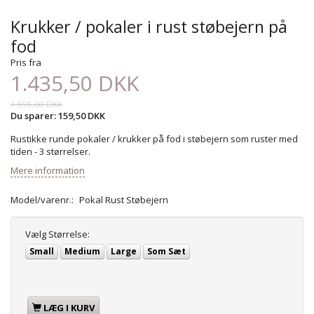
Krukker / pokaler i rust støbejern på
fod
Pris fra
1.435,50 DKK
1.595,00 DKK
Du sparer:
159,50 DKK
Rustikke runde pokaler / krukker på fod i støbejern som ruster med
tiden - 3 størrelser.
Mere information
Model/varenr.:
Pokal Rust Støbejern
Vælg
Størrelse:
Small
Medium
Large
Som Sæt
LÆG I KURV