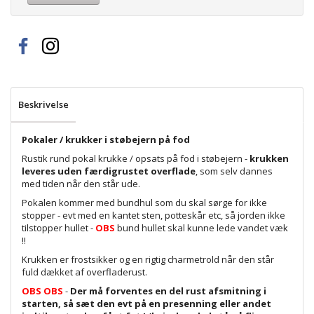
Beskrivelse
Pokaler / krukker i støbejern på fod
Rustik rund pokal krukke / opsats på fod i støbejern -
krukken
leveres uden færdigrustet
overflade
, som selv dannes
med tiden når den står ude.
Pokalen kommer med bundhul som du skal sørge for ikke
stopper - evt med en kantet sten, potteskår etc, så jorden ikke
tilstopper hullet -
OBS
bund hullet skal kunne lede vandet væk
!!
Krukken er frostsikker og en rigtig charmetrold når den står
fuld dækket af overfladerust.
OBS OBS
-
Der må forventes en del rust afsmitning i
starten, så sæt den evt på en presenning eller andet