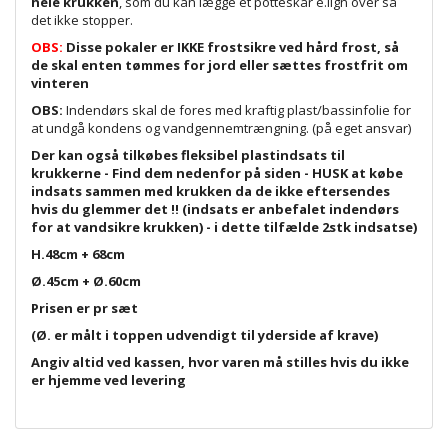
hele krukken
, som du kan lægge et potteskår e.lign over så
det ikke stopper.
OBS:
Disse pokaler er IKKE frostsikre ved hård frost, så
de skal enten tømmes for jord eller sættes frostfrit om
vinteren
OBS:
Indendørs skal de fores med kraftig plast/bassinfolie for
at undgå kondens og vandgennemtrængning. (på eget ansvar)
Der kan også tilkøbes fleksibel plastindsats til
krukkerne - Find dem nedenfor på siden - HUSK at købe
indsats sammen med krukken da de ikke eftersendes
hvis du glemmer det !! (indsats er anbefalet indendørs
for at vandsikre krukken) - i dette tilfælde 2stk indsatse)
H.48cm + 68cm
Ø.45cm + Ø.60cm
Prisen er pr sæt
(Ø. er målt i toppen udvendigt til yderside af krave)
Angiv altid ved kassen, hvor varen må stilles hvis du ikke
er hjemme ved levering