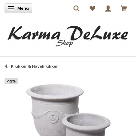
Menu
Skifte navigation
Krukker & Havekrukker
-19%