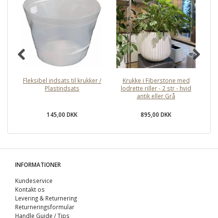
Fleksibel indsats til krukker /
Krukke i Fiberstone med
B
Plastindsats
lodrette riller - 2 str - hvid
antik eller Grå
Li
145,00 DKK
895,00 DKK
INFORMATIONER
Kundeservice
Kontakt os
Levering & Returnering
Returneringsformular
Handle Guide / Tips