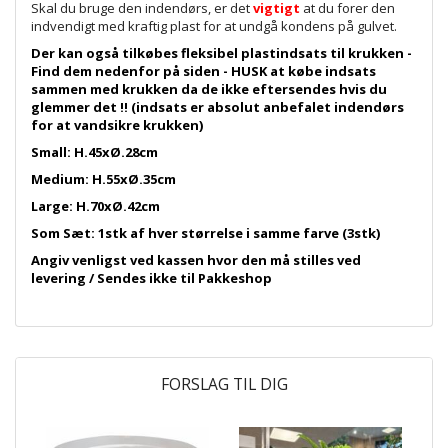
Skal du bruge den indendørs, er det
vigtigt
at du forer den
indvendigt med kraftig plast for at undgå kondens på gulvet.
Der kan også tilkøbes fleksibel plastindsats til krukken -
Find dem nedenfor på siden - HUSK at købe indsats
sammen med krukken da de ikke eftersendes hvis du
glemmer det !! (indsats er absolut anbefalet indendørs
for at vandsikre krukken)
Small: H.45xØ.28cm
Medium: H.55xØ.35cm
Large: H.70xØ.42cm
Som Sæt: 1stk af hver størrelse i samme farve (3stk)
Angiv venligst ved kassen hvor den må stilles ved
levering / Sendes ikke til Pakkeshop
FORSLAG TIL DIG