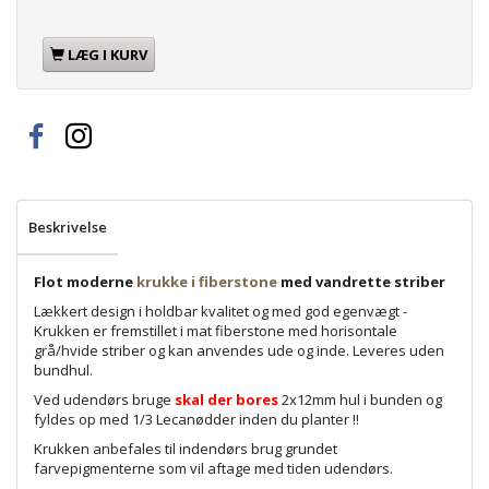
LÆG I KURV
Beskrivelse
Flot moderne
krukke i fiberstone
med vandrette striber
Lækkert design i holdbar kvalitet og med god egenvægt -
Krukken er fremstillet i mat fiberstone med horisontale
grå/hvide striber og kan anvendes ude og inde. Leveres uden
bundhul.
Ved udendørs bruge
skal der bores
2x12mm hul i bunden og
fyldes op med 1/3 Lecanødder inden du planter !!
Krukken anbefales til indendørs brug grundet
farvepigmenterne som vil aftage med tiden udendørs.