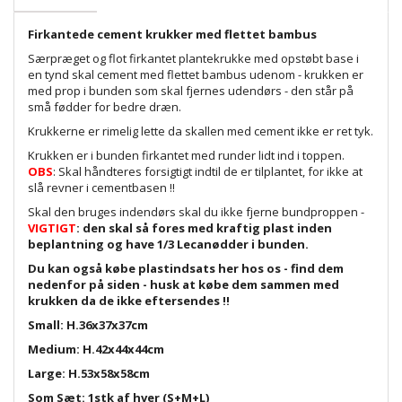
Firkantede cement krukker med flettet bambus
Særpræget og flot firkantet plantekrukke med opstøbt base i
en tynd skal cement med flettet bambus udenom - krukken er
med prop i bunden som skal fjernes udendørs - den står på
små fødder for bedre dræn.
Krukkerne er rimelig lette da skallen med cement ikke er ret tyk.
Krukken er i bunden firkantet med runder lidt ind i toppen.
OBS
: Skal håndteres forsigtigt indtil de er tilplantet, for ikke at
slå revner i cementbasen !!
Skal den bruges indendørs skal du ikke fjerne bundproppen -
VIGTIGT
: den skal så fores med kraftig plast inden
beplantning og have 1/3 Lecanødder i bunden.
Du kan også købe plastindsats her hos os - find dem
nedenfor på siden - husk at købe dem sammen med
krukken da de ikke eftersendes !!
Small: H.36x37x37cm
Medium: H.42x44x44cm
Large: H.53x58x58cm
Som Sæt: 1stk af hver (S+M+L)