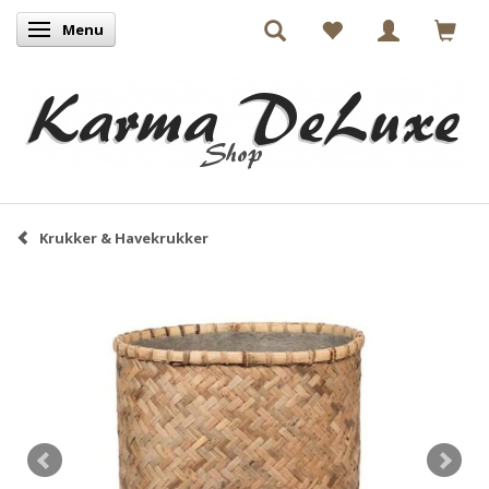
Menu
Skifte navigation
Krukker & Havekrukker