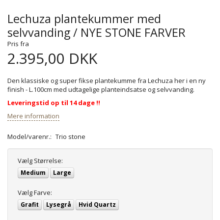
Lechuza plantekummer med
selvvanding / NYE STONE FARVER
Pris fra
2.395,00 DKK
Den klassiske og super fikse plantekumme fra Lechuza her i en ny
finish - L.100cm med udtagelige planteindsatse og selvvanding.
Leveringstid op til 14 dage !!
Mere information
Model/varenr.:
Trio stone
Vælg
Størrelse:
Medium
Large
Vælg
Farve:
Grafit
Lysegrå
Hvid Quartz