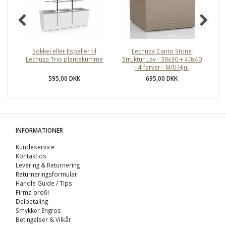
Sokkel eller Espalier til
Lechuza Canto Stone
Lechuza Trio plantekumme
Struktur Lav - 30x30 + 40x40
St
- 4 farver - M/U Hjul
595,00 DKK
695,00 DKK
INFORMATIONER
Kundeservice
Kontakt os
Levering & Returnering
Returneringsformular
Handle Guide / Tips
Firma profil
Delbetaling
Smykker Engros
Betingelser & Vilkår