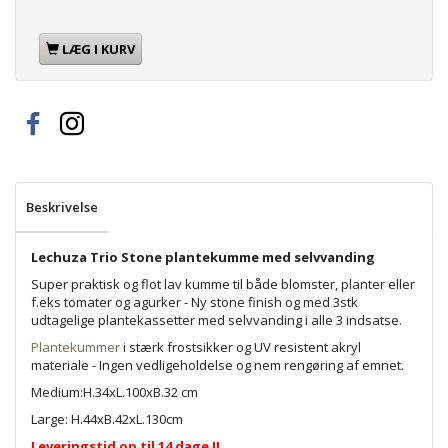
LÆG I KURV
Beskrivelse
Lechuza Trio Stone plantekumme med selvvanding
Super praktisk og flot lav kumme til både blomster, planter eller
f.eks tomater og agurker - Ny stone finish og med 3stk
udtagelige plantekassetter med selvvanding i alle 3 indsatse.
Plantekummer
i stærk frostsikker og UV resistent akryl
materiale - Ingen vedligeholdelse og nem rengøring af emnet.
Medium:H.34xL.100xB.32 cm
Large: H.44xB.42xL.130cm
Leveringstid op til 14 dage !!