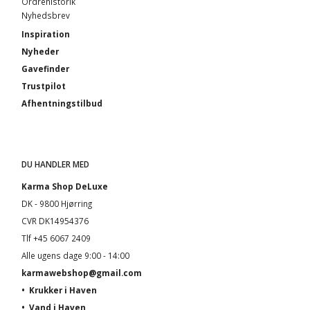
Ordrehistorik
Nyhedsbrev
Inspiration
Nyheder
Gavefinder
Trustpilot
Afhentningstilbud
DU HANDLER MED
Karma Shop DeLuxe
DK - 9800 Hjørring
CVR DK14954376
Tlf +45 6067 2409
Alle ugens dage 9:00 - 14:00
karmawebshop@gmail.com
•
Krukker i Haven
•
Vand i Haven