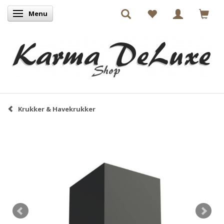
Menu
Skifte navigation
Krukker & Havekrukker