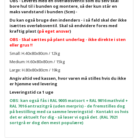
OBS - Leveres med en overløbsventil som du selv skal
bore hul til i bunden og montere, så der kun står en
maks vandstand i bunden (5cm) -
Du kan også bruge den
indendørs - i så fald skal der ikke
isættes overløbsventil. Skal så endvidere fores med
kraftig plast (
på eget ansvar
)
OBS - Skal sættes på plant underlag - ikke direkte i sten
eller grus !!
Small: H.40x80x80cm / 12kg
Medium: H.60x80x80cm / 15kg
Large: H.80x80x80cm / 19kg
Angiv altid ved kassen, hvor varen må stilles hvis du ikke
er hjemme ved levering
Leveringstid ca 1 uge
OBS: kan også fås i RAL 9005 matsort + RAL 9016 mathvid +
RAL 7016 antrazitgrå (uden merpris) - de fremstilles dog
på bestilling med ca samme leveringstid - Kontakt os hvis
det er aktuelt for dig - så løser vi også det. (RAL 7021
sortgrå er dog den mest populære)