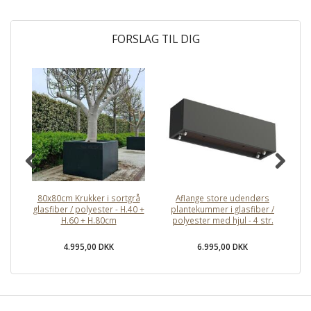
FORSLAG TIL DIG
80x80cm Krukker i sortgrå
Aflange store udendørs
Ku
glasfiber / polyester - H.40 +
plantekummer i glasfiber /
so
H.60 + H.80cm
polyester med hjul - 4 str.
m
4.995,00 DKK
6.995,00 DKK