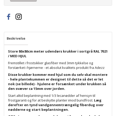
Beskrivelse
Store 80x80cm meter udendørs krukker i sortgrå RAL 7021
/ MED HJUL
Fremstillet i frostsikker glasfiber med 3mm tykkelse og
forstærket i hjørnerne - et absolut kvalitets produkt fra Adezz
Disse krukker kommer med hjul som du selv skal montere
- hele plantekummen er designet til dette så det er let
nok (se billede) - hjulene er forsænket under krukken så
den svæver ca 15mm over jorden.
Start altid beplantning med 1/3 lecanødder af hensyn til
frostgaranti og for at beskytte planter imod bundfrost.
Læg
derefter en tynd vandgennemtrængelig fiberdug over
nødderne og start beplantningen.