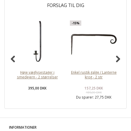
FORSLAG TIL DIG
-15%
Høje væglysestager i
Enkel rustik galge / Lanterne
smedejern - 2 størrelser
krog - 2 str
395,00 DKK
157,25 DKK
185,00 DKK
Du sparer:
27,75 DKK
INFORMATIONER