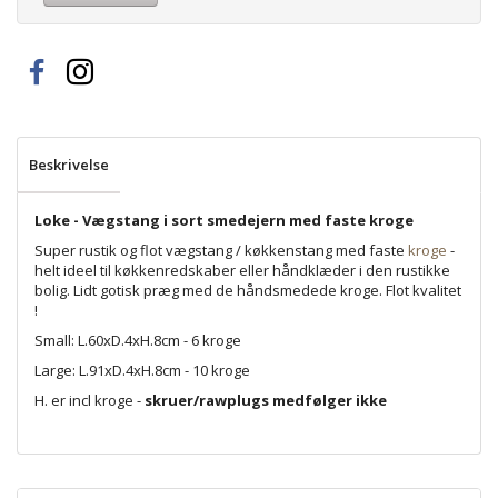
Beskrivelse
Loke - Vægstang i sort smedejern med faste kroge
Super rustik og flot vægstang / køkkenstang med faste
kroge
-
helt ideel til køkkenredskaber eller håndklæder i den rustikke
bolig. Lidt gotisk præg med de håndsmedede kroge. Flot kvalitet
!
Small: L.60xD.4xH.8cm - 6 kroge
Large: L.91xD.4xH.8cm - 10 kroge
H. er incl kroge -
skruer/rawplugs medfølger ikke