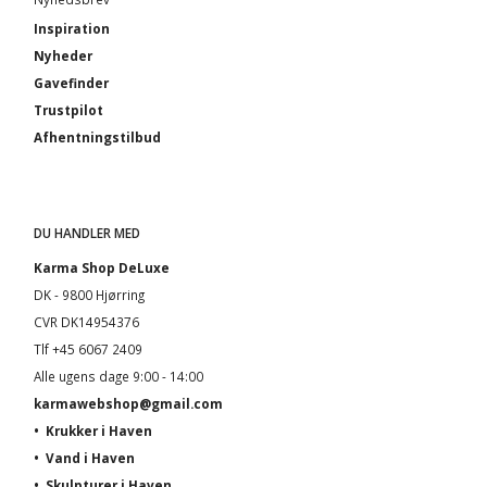
Inspiration
Nyheder
Gavefinder
Trustpilot
Afhentningstilbud
DU HANDLER MED
Karma Shop DeLuxe
DK - 9800 Hjørring
CVR DK14954376
Tlf +45 6067 2409
Alle ugens dage 9:00 - 14:00
karmawebshop@gmail.com
•
Krukker i Haven
•
Vand i Haven
•
Skulpturer i Haven