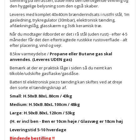
stemning på terrassen, både med den beroligende virkning og
den hyggelige belysning som den også skaber.
Leveres med komplet 40x40cm brænderindsats i rustfri stål, 1m
gasledning, trykregulator (30mbar), elektronisk tænding,
afdækningslåg, glasskærm og 3stk keramisk træ.
Når du modtager ildbordet er det i rå stål (uden rust) - efter 4-5
måneder får det den eftertragtede rustikke rustoverflade - alt
efter placering, vind og vejr.
8.5kw varmeydelse /
Propane eller Butane gas skal
anvendes. (Leveres UDEN gas)
Bemærk at der er praktisk låge i siden så du nemt kan
tilkoble/udskifte gasflaske/gasdåse.
Batteri til elektronisk piezo tænding kan skiftes ved at dreje
den sorte el tændingsknap af.
Small: H.50xB.80xL.80cm / 43kg
Medium: H.50xB.80xL.100cm / 48kg
Large: H.50xB.80xL.120cm / 53kg
(H. er incl ben - Ben er 10cm høje / Glasvæg er 18cm høj
Leveringstid 5-10 hverdage
Bindende bestilling !!