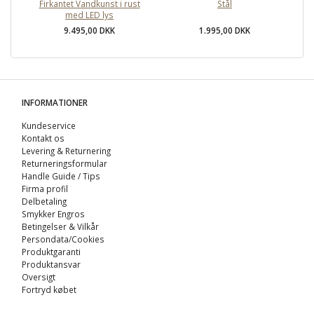
Firkantet Vandkunst i rust
Stål
il
med LED lys
9.495,00 DKK
1.995,00 DKK
INFORMATIONER
Kundeservice
Kontakt os
Levering & Returnering
Returneringsformular
Handle Guide / Tips
Firma profil
Delbetaling
Smykker Engros
Betingelser & Vilkår
Persondata/Cookies
Produktgaranti
Produktansvar
Oversigt
Fortryd købet