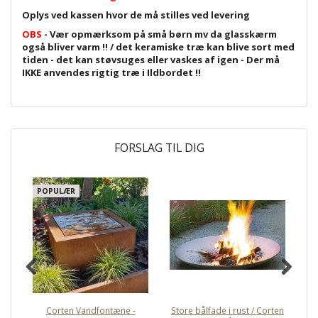
Oplys ved kassen hvor de må stilles ved levering
OBS
- Vær opmærksom på små børn mv da glasskærm
også bliver varm !! / det keramiske træ kan blive sort med
tiden - det kan støvsuges eller vaskes af igen - Der må
IKKE anvendes rigtig træ i Ildbordet !!
FORSLAG TIL DIG
POPULÆR
Corten Vandfontæne -
Store bålfade i rust / Corten
Ru