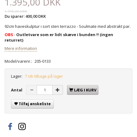
1.395,00 DKK
1.795,00 DKK
Du sparer:
400,00 DKK
92cm haveskulptur i sort sten terrazzo - Soulmate med abstrakt par.
OBS
-
Outletvare som er lidt skæve i bunden !! (ingen
returret)
Mere information
Model/varenr.:
205-0133
Lager:
7 stk tilbage på lager
Antal
LÆG I KURV
Tilføj ønskeliste