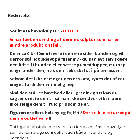
Beskrivelse
Soulmate haveskulptur -
OUTLET
Vi har fået en sending af denne skulptur som har en
mindre produktionsfejl.
De er ca 0.8 - 10mm lavere i den ene side i bunden og vil
derfor stå lidt skævt på fliser mv - du kan evt selv skære
den lidt til i bunden eller sætte gummidupper, murpap
e.lign under den, hvis den f.eks skal stå på terrassen.
Selvom det ikke er meget den er skæv, synes det af ret
meget fordi den er rimelig høj.
Skal den stå i et havebed eller i granit / grus kan du
sagtens rette den til så man ikke ser det - vi kan bare
ikke sælge dem til fuld pris som de er.
Figuren er ellers helt ny og fejlfri /
Der er ikke returret på
denne outlet vare
!!
Flot figur af abstrakt par i sort sten terrazzo - Smuk havefigur
som du kan bruge som dekoration både indendørs og
udendørs.