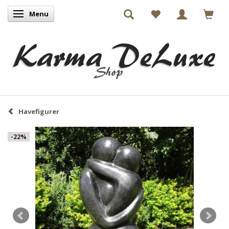
Menu
Skifte navigation
Havefigurer
-22%