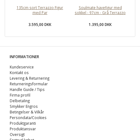
135cm sort Terrazzo Figur
Soulmate havefigur med
So
med Par
sokkel - 97cm - Grå Terrazzo
3.595,00 DKK
1.395,00 DKK
INFORMATIONER
Kundeservice
Kontakt os
Levering & Returnering
Returneringsformular
Handle Guide / Tips
Firma profil
Delbetaling
Smykker Engros
Betingelser & Vilkår
Persondata/Cookies
Produktgaranti
Produktansvar
Oversigt
Fortryd købet