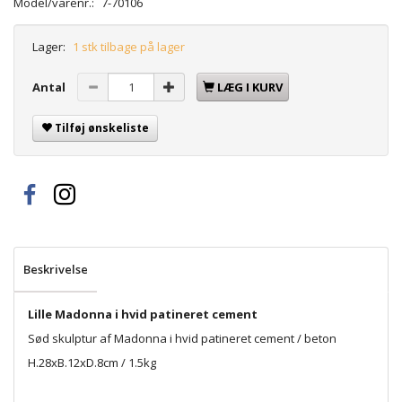
Model/varenr.:
7-70106
Lager:
1 stk tilbage på lager
Antal
LÆG I KURV
Tilføj ønskeliste
Beskrivelse
Lille Madonna i hvid patineret cement
Sød skulptur af Madonna i hvid patineret cement / beton
H.28xB.12xD.8cm / 1.5kg