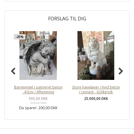
FORSLAG TIL DIG
-25%
Barneengel i patineret beton
Store haveløver i hvid beton
Hæ
- 40cm / Afhentning
/ cement - 620kg/stk
595,00 DKK
25.000,00 DKK
795,00 DKK
Du sparer:
200,00 DKK