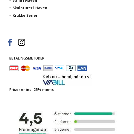
•
Vand i Haven
•
Skulpturer i Haven
•
Krukke Serier
BETALINGSMETODER
Priser er incl 25% moms