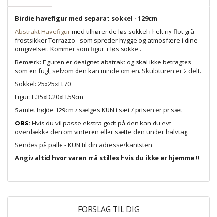
Birdie havefigur med separat sokkel - 129cm
Abstrakt Havefigur
med tilhørende løs sokkel i helt ny flot grå
frostsikker Terrazzo - som spreder hygge og atmosfære i dine
omgivelser. Kommer som figur + løs sokkel.
Bemærk: Figuren er designet abstrakt og skal ikke betragtes
som en fugl, selvom den kan minde om en. Skulpturen er 2 delt.
Sokkel: 25x25xH.70
Figur: L.35xD.20xH.59cm
Samlet højde 129cm / sælges KUN i sæt / prisen er pr sæt
OBS:
Hvis du vil passe ekstra godt på den kan du evt
overdække den om vinteren eller sætte den under halvtag.
Sendes på palle - KUN til din adresse/kantsten
Angiv altid hvor varen må stilles hvis du ikke er hjemme !!
FORSLAG TIL DIG