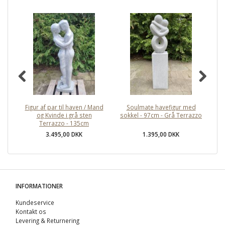
Figur af par til haven / Mand
Soulmate havefigur med
M
og Kvinde i grå sten
sokkel - 97cm - Grå Terrazzo
me
Terrazzo - 135cm
3.495,00 DKK
1.395,00 DKK
INFORMATIONER
Kundeservice
Kontakt os
Levering & Returnering