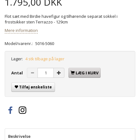
1.795,00 DKK
Flot sæt med Birdie havefigur og tilhørende separat sokkel i
frostsikker sten Terrazzo - 129cm
Mere information
Model/varenr.:
5016-5060
Lager:
4 stk tilbage på lager
Antal
LÆG I KURV
Tilføj ønskeliste
Beskrivelse