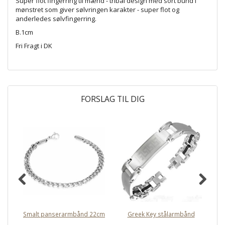
Super flot fingerring til mænd - tribal design med sort bund i
mønstret som giver sølvringen karakter - super flot og
anderledes sølvfingerring.
B.1cm
Fri Fragt i DK
FORSLAG TIL DIG
Smalt panserarmbånd 22cm
Greek Key stålarmbånd
8m