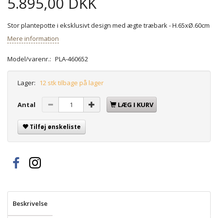
5.895,00 DKK
Stor plantepotte i eksklusivt design med ægte træbark - H.65xØ.60cm
Mere information
Model/varenr.:
PLA-460652
Lager:
12 stk tilbage på lager
Antal
LÆG I KURV
Tilføj ønskeliste
Beskrivelse