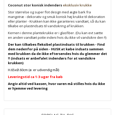
Coconut stor konisk indendørs
eksklusiv krukke
Stor størrelse og super flot design med ægte bark fra
mangotræ - dekorativ og smuk konisk høj krukke til dekoration
eller planter - Krukken kan ikke garanteres vandtæt, så du kan
tilkøbe en plastindsats til vandsikring af krukken.
Kernen i denne plantekrukke er i glasfiber. (Du kan evt sætte
en anden vandtæt potte indeni hvis du ikke vil vandsikre den !!)
Der kan tilkøbes fleksibel plastindsats til krukken - Find
dem nedenfor på siden - HUSK at købe indsats sammen
med krukken da de ikke eftersendes hvis du glemmer det
!! (indsats er anbefalet indendørs for at vandsikre
krukken)
H.65xØ.60cm (ø. er udvendig mål)
Leveringstid ca 1-3 uger fra køb
Angiv altid ved kassen, hvor varen må stilles hvis du ikke
er hjemme ved levering