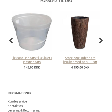
FORSLAG TIL DIG
Fleksibel indsats til krukker /
Store høje indendørs
St
Plastindsats
krukker med bark - 3 str
145,00 DKK
4.995,00 DKK
INFORMATIONER
Kundeservice
Kontakt os
Levering & Returnering