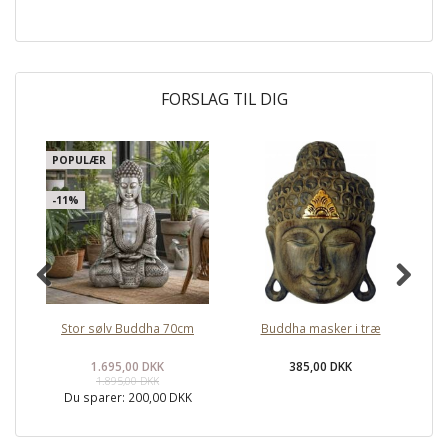
FORSLAG TIL DIG
POPULÆR
-11%
Stor sølv Buddha 70cm
Buddha masker i træ
Li
1.695,00 DKK
385,00 DKK
1.895,00 DKK
Du sparer:
200,00 DKK