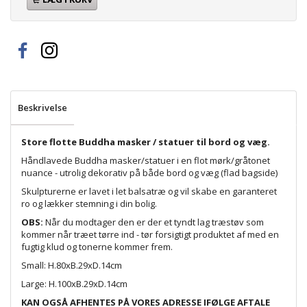
Beskrivelse
Store flotte Buddha masker / statuer til bord og væg.
Håndlavede Buddha masker/statuer i en flot mørk/gråtonet
nuance - utrolig dekorativ på både bord og væg (flad bagside)
Skulpturerne er lavet i let balsatræ og vil skabe en garanteret
ro og lækker stemning i din bolig.
OBS:
Når du modtager den er der et tyndt lag træstøv som
kommer når træet tørre ind - tør forsigtigt produktet af med en
fugtig klud og tonerne kommer frem.
Small: H.80xB.29xD.14cm
Large: H.100xB.29xD.14cm
KAN OGSÅ AFHENTES PÅ VORES ADRESSE IFØLGE AFTALE